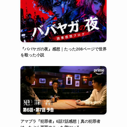
『ババヤガの夜』感想｜たった208ページで世界
を殴った小説
アマプラ『犯罪者』6話7話感想｜真の犯罪者