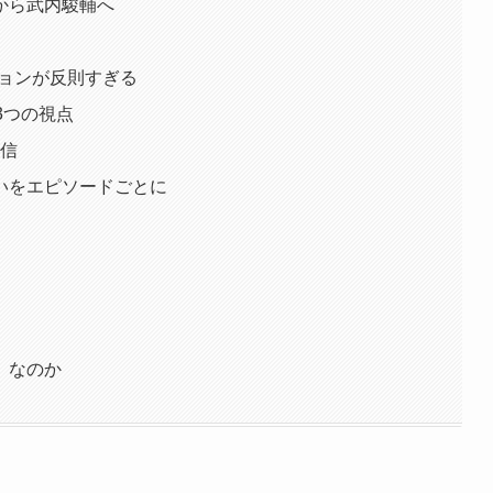
から武内駿輔へ
ージョンが反則すぎる
3つの視点
配信
いをエピソードごとに
」なのか