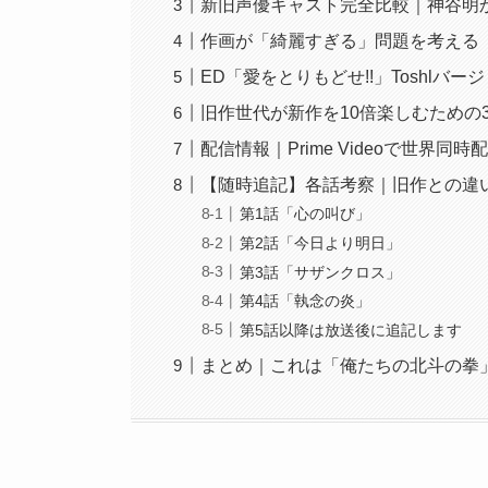
新旧声優キャスト完全比較｜神谷明
作画が「綺麗すぎる」問題を考える
ED「愛をとりもどせ!!」Toshlバ
旧作世代が新作を10倍楽しむための
配信情報｜Prime Videoで世界同時
【随時追記】各話考察｜旧作との違
第1話「心の叫び」
第2話「今日より明日」
第3話「サザンクロス」
第4話「執念の炎」
第5話以降は放送後に追記します
まとめ｜これは「俺たちの北斗の拳