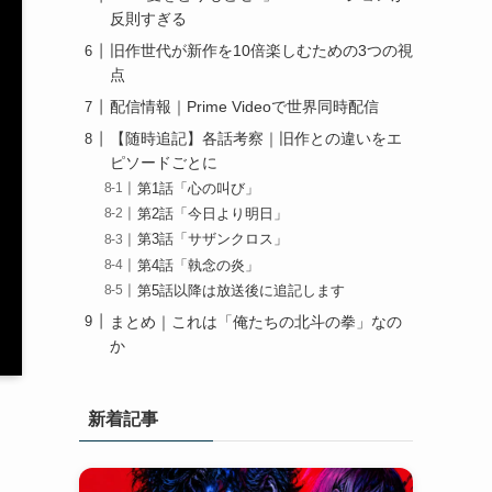
反則すぎる
旧作世代が新作を10倍楽しむための3つの視
点
配信情報｜Prime Videoで世界同時配信
【随時追記】各話考察｜旧作との違いをエ
ピソードごとに
第1話「心の叫び」
第2話「今日より明日」
第3話「サザンクロス」
第4話「執念の炎」
第5話以降は放送後に追記します
まとめ｜これは「俺たちの北斗の拳」なの
か
新着記事