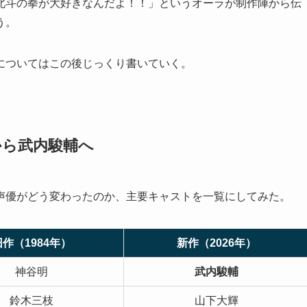
北斗の拳が大好きなんだよ！！」というオーラが制作陣から伝
う。
についてはこの後じっくり書いていく。
から武内駿輔へ
声優がどう変わったのか、主要キャストを一覧にしてみた。
旧作（1984年）
新作（2026年）
神谷明
武内駿輔
鈴木三枝
山下大輝