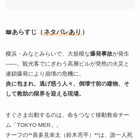
📖あらすじ（
ネタバレあり
）
横浜・みなとみらいで、大規模な
爆発事故
が発生
――。観光客でにぎわう高層ビルが突然の火災と
連鎖爆発により崩壊の危機に。
炎に包まれ、逃げ惑う人々、倒壊寸前の建物、そ
して救助の限界を迎える現場。
すぐさま出動するのは、命をつなぐ移動救命チー
ム「TOKYO MER」。
チーフの**喜多見幸太（鈴木亮平）**は、誰一人死