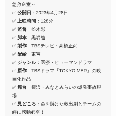
急救命室～
✅
公開日
：2023年4月28日
✅
上映時間
：128分
✅
監督
：松木彩
✅
脚本
：黒岩勉
✅
製作
：TBSテレビ・高橋正尚
✅
配給
：東宝
✅
ジャンル
：医療・ヒューマンドラマ
✅
原作
：TBSドラマ『TOKYO MER』の映
画化作品
✅
舞台
：横浜・みなとみらいの爆発事故現
場
✅
見どころ
：命を懸けた救出劇とチームの
絆に感動必至！