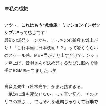
💬私の感想
いや～、
これはもう“救命版・ミッションインポッ
シブル”
って感じです！
最初の爆発シーンから、こっちの心拍数も爆上が
り！「これ本当に日本映画！？」って驚くくらい
のスケール感。MER号が走り出すだけでテンショ
ン爆上げ、音羽さんが決め顔するたびに脳内で勝
手にBGM鳴ってました…笑
喜多見先生（鈴木亮平）がまた熱すぎる。
「絶対に誰も死なせない」って言い切る、そのセ
リフの重さ…。でもそれを
理屈じゃなくて行動で