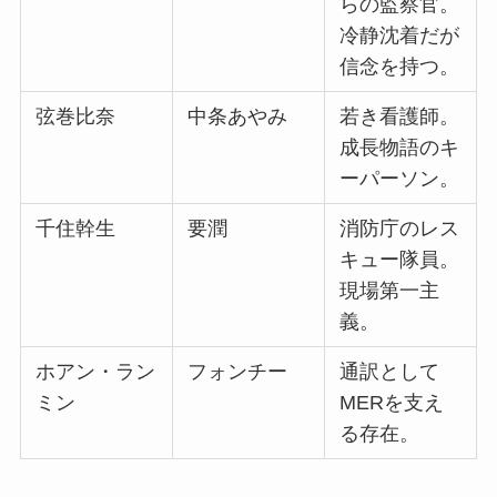
らの監察官。
冷静沈着だが
信念を持つ。
弦巻比奈
中条あやみ
若き看護師。
成長物語のキ
ーパーソン。
千住幹生
要潤
消防庁のレス
キュー隊員。
現場第一主
義。
ホアン・ラン
フォンチー
通訳として
ミン
MERを支え
る存在。