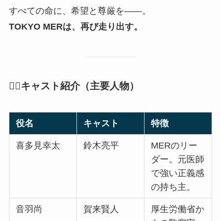
すべての命に、希望と尊厳を――。
TOKYO MERは、再び走り出す。
👨‍⚕️キャスト紹介（主要人物）
役名
キャスト
特徴
喜多見幸太
鈴木亮平
MERのリー
ダー。元医師
で強い正義感
の持ち主。
音羽尚
賀来賢人
厚生労働省か