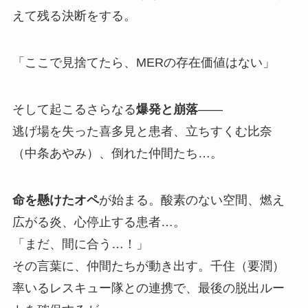
えて残る決断をする。
「ここで見捨てたら、MERの存在価値はない」
そして起こるさらなる
爆発と崩落
――
逃げ場を失った喜多見と患者、立ちすくむ比奈
（中条あやみ）、倒れた仲間たち…。
命を懸けたオペ
が始まる。酸素のない空間、燃え
広がる炎、心停止する患者…。
「まだ、間に合う…！」
その言葉に、仲間たちが動き出す。千住（要潤）
率いるレスキュー隊との連携で、最後の脱出ルー