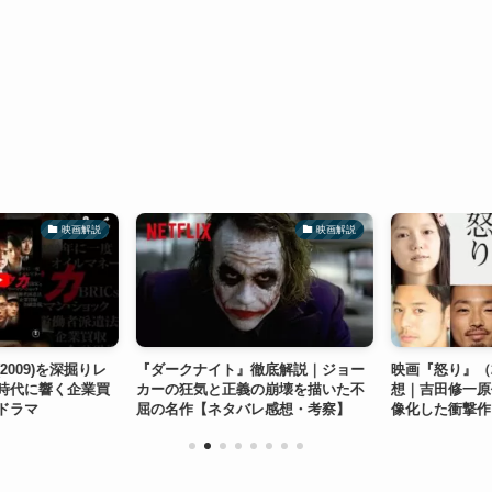
映画解説
映画解説
009)を深掘りレ
『ダークナイト』徹底解説｜ジョー
映画『怒り』（2
時代に響く企業買
カーの狂気と正義の崩壊を描いた不
想｜吉田修一原
ドラマ
屈の名作【ネタバレ感想・考察】
像化した衝撃作