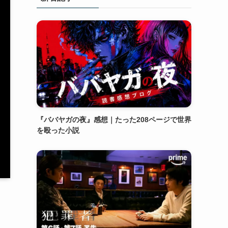
『ババヤガの夜』感想｜たった208ページで世界
を殴った小説