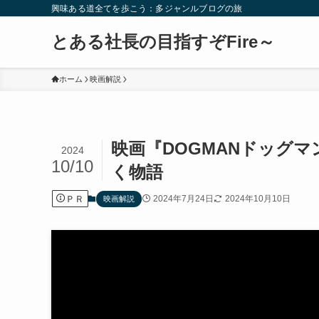
興味ある道全てを歩こう：多ジャンルブログの旅
とある社長の目指すぞFire～
ホーム
映画解説
映画『DOGMANドッグ
2024
10/10
く物語
ＰＲ
2024年7月24日
2024年10月10日
映画解説