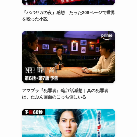
『ババヤガの夜』感想｜たった208ページで世界
を殴った小説
アマプラ『犯罪者』6話7話感想｜真の犯罪者
は、たぶん画面のこっち側にいる