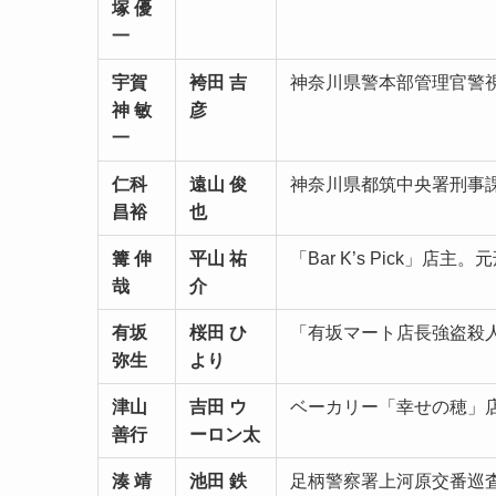
塚 優
一
宇賀
袴田 吉
神奈川県警本部管理官警
神 敏
彦
一
仁科
遠山 俊
神奈川県都筑中央署刑事
昌裕
也
篝 伸
平山 祐
「Bar K’s Pick」
哉
介
有坂
桜田 ひ
「有坂マート店長強盗殺
弥生
より
津山
吉田 ウ
ベーカリー「幸せの穂」
善行
ーロン太
湊 靖
池田 鉄
足柄警察署上河原交番巡