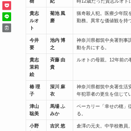
樹
紀
時12歳だった貴志ルオト
貴志
菊池 風
猟奇殺人犯。医療少年院
ルオ
磨
勤務。異常な価値観を持
ト
今井
池内 博
神奈川県都筑中央署刑事
要
之
動を共にする。
貴志
斉藤 由
ルオトの母親。12年前
茉莉
貴
絵
椿 理
深川 麻
神奈川県都筑中央署生活
子
衣
年犯罪者の更生を信じて
津山
馬場 ふ
ベーカリー「幸せの穂」
聡美
みか
る。
小野
吉沢 悠
倉澤の元夫。中学校教員。