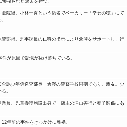
に惨殺された過去を持つ。
を退院後、小林一真という偽名でベーカリー「幸せの穂」にて
つ。
課警部補。刑事課長の仁科の指示により倉澤をサポートし、行
の事件が原因で記憶が抜け落ちている。
安全課少年係巡査部長。倉澤の警察学校同期であり、親友。少
いる。
従業員。児童養護施設出身で、店主の津山善行と養子関係にあ
12年前の事件をきっかけに離婚。