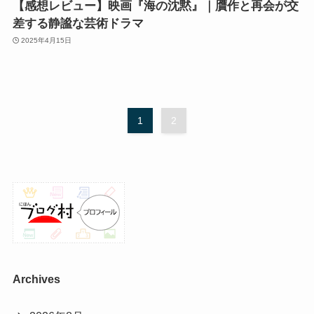
【感想レビュー】映画『海の沈黙』｜贋作と再会が交
差する静謐な芸術ドラマ
2025年4月15日
1
2
Archives