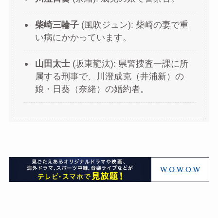
柴崎三輪子
(風吹ジュン): 柴崎の妻で重
い病にかかっています​。
山田太士
(坂東龍汰): 県警捜査一課に所
属する刑事で、川澄成克（井浦新）の
娘・日葵（奈緒）の婚約者。