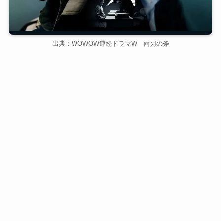
出典：WOWOW連続ドラマW 両刃の斧