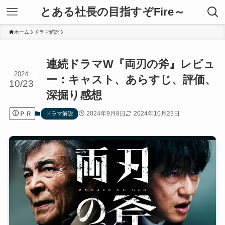
とある社長の目指すぞFire～
ホーム
ドラマ解説
連続ドラマW『両刃の斧』レビュ
2024
ー：キャスト、あらすじ、評価、
10/23
深掘り感想
ＰＲ
2024年9月8日
2024年10月23日
ドラマ解説