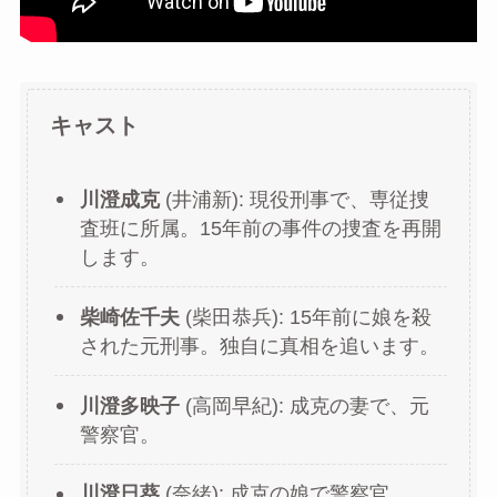
キャスト
川澄成克
(井浦新): 現役刑事で、専従捜
査班に所属。15年前の事件の捜査を再開
します。
柴崎佐千夫
(柴田恭兵): 15年前に娘を殺
された元刑事。独自に真相を追います。
川澄多映子
(高岡早紀): 成克の妻で、元
警察官。
川澄日葵
(奈緒): 成克の娘で警察官。