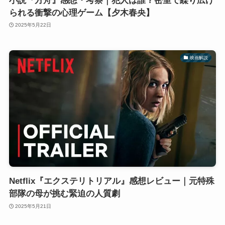
小説『方舟』感想・考察｜犯人は誰？密室で繰り広げ
られる衝撃の心理ゲーム【夕木春央】
2025年5月22日
映画解説
Netflix『エクステリトリアル』感想レビュー｜元特殊
部隊の母が挑む緊迫の人質劇
2025年5月21日