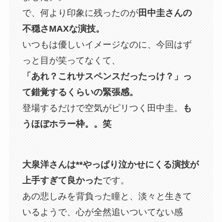
で、何より印象に残ったのが
田中圭さんの
不穏さMAXな演技。
いつもは優しいイメージなのに、今回はず
っと目が笑ってなくて、
「あれ？これサスペンスだったっけ？」っ
て錯覚するくらいの緊張感。
登場するだけで空気がピリつく田中圭。
も
うほぼホラー枠。。笑
大泉洋さんは**やっぱり泣かせにくる演技が
上手すぎて良かった
です。
あの悲しみを背負った瞳と、淡々と生きて
いるようで、心が全然追いついてない感