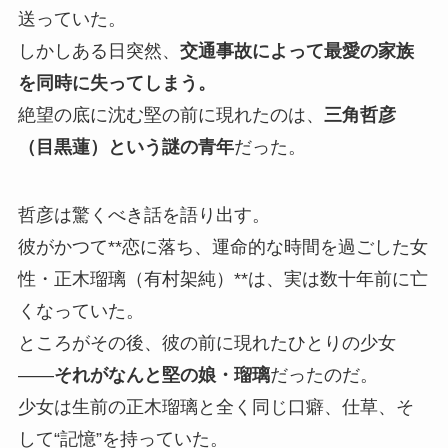
送っていた。
しかしある日突然、
交通事故によって最愛の家族
を同時に失ってしまう。
絶望の底に沈む堅の前に現れたのは、
三角哲彦
（目黒蓮）という謎の青年
だった。
哲彦は驚くべき話を語り出す。
彼がかつて**恋に落ち、運命的な時間を過ごした女
性・正木瑠璃（有村架純）**は、実は数十年前に亡
くなっていた。
ところがその後、彼の前に現れたひとりの少女
――
それがなんと堅の娘・瑠璃
だったのだ。
少女は生前の正木瑠璃と全く同じ口癖、仕草、そ
して“記憶”を持っていた。