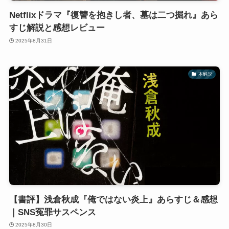
Netflixドラマ『復讐を抱きし者、墓は二つ掘れ』あら
すじ解説と感想レビュー
2025年8月31日
本解説
【書評】浅倉秋成『俺ではない炎上』あらすじ＆感想
｜SNS冤罪サスペンス
2025年8月30日