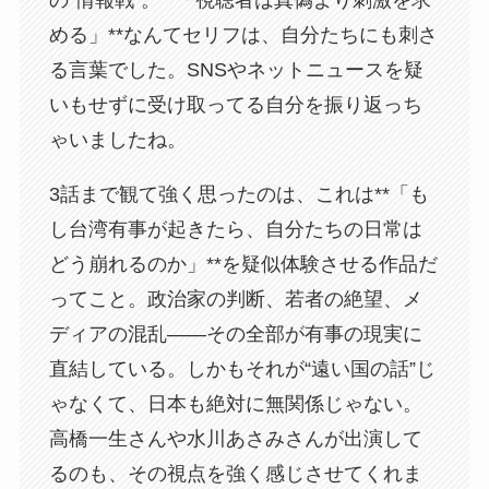
の“情報戦”。**「視聴者は真偽より刺激を求
める」**なんてセリフは、自分たちにも刺さ
る言葉でした。SNSやネットニュースを疑
いもせずに受け取ってる自分を振り返っち
ゃいましたね。
3話まで観て強く思ったのは、これは**「も
し台湾有事が起きたら、自分たちの日常は
どう崩れるのか」**を疑似体験させる作品だ
ってこと。政治家の判断、若者の絶望、メ
ディアの混乱――その全部が有事の現実に
直結している。しかもそれが“遠い国の話”じ
ゃなくて、日本も絶対に無関係じゃない。
高橋一生さんや水川あさみさんが出演して
るのも、その視点を強く感じさせてくれま