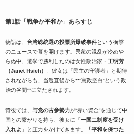
第1話「戦争か平和か」あらすじ
物語は、
台湾総統選の投票所爆破事件
という衝撃
のニュースで幕を開けます。民衆の混乱が冷めや
らぬ中、選挙で勝利したのは女性政治家・
王明芳
（Janet Hsieh）
。彼女は「民主の守護者」と期待
されながらも、当選直後から**“憲政空白”という政
治の谷間**に立たされます。
背後では、
与党の古参勢力
が“赤い資金”を通じて中
国との繋がりを持ち、彼女に「
一国二制度を受け
入れよ
」と圧力をかけてきます。
「平和を保つた