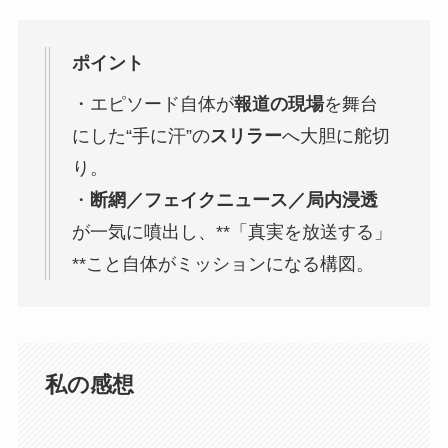
ポイント
・エピソード自体が
報道の現場
を舞台
にした“手に汗”の
スリラー
へ大胆に舵切
り。
・
断網／フェイクニュース／局内浸透
が一気に噴出し、**「真実を放送する」
**こと自体がミッションになる構図。
私の感想