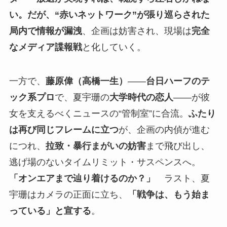
い。だが、“赤いネットワーク”が張り巡らされた
局内で情報が漏洩
、企画は妨害され、現場は
完全
なメディア諜報戦
と化していく。
一方で、
藤原偉（高橋一生）
――
台日ハーフのテ
ック系プロ
で、夏宇珊の
大学時代の恋人
――が彼
女を支えるべくニュースの“管制室”に合流。
ふたり
は再び同じフレームに立つ
が、企画の内偵が進む
につれ、
拉致・暴行まがいの妨害
まで飛び出し、
逃げ場のないタイムリミット・サスペンスへ。
「オンエアまで辿り着けるのか？」
ラスト、夏
宇珊はカメラの正面に立ち、
「戦争は、もう始ま
っている」と宣する
。