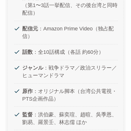
（第1〜3話一挙配信、その後台湾と同時
配信）
配信元
：Amazon Prime Video（独占配
信）
話数
：全10話構成（各話 約60分）
ジャンル
：戦争ドラマ／政治スリラー／
ヒューマンドラマ
原作
：オリジナル脚本（台湾公共電視・
PTS企画作品）
監督
：洪伯豪、蘇奕瑄、趙暄、吳季恩、
劉易、羅景壬、林志儒 ほか