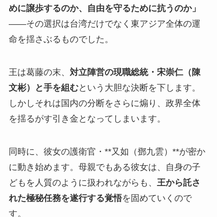
めに譲歩するのか、自由を守るために抗うのか」
――その選択は台湾だけでなく東アジア全体の運
命を揺さぶるものでした。
王は葛藤の末、
対立陣営の現職総統・宋崇仁（陳
文彬）と手を組む
という大胆な決断を下します。
しかしそれは国内の分断をさらに煽り、政界全体
を揺るがす引き金となってしまいます。
同時に、彼女の護衛官・**又如（鄧九雲）**が密か
に動き始めます。母親でもある彼女は、自身の子
どもを人質のように扱われながらも、
王から託さ
れた極秘任務を遂行する覚悟
を固めていくので
す。