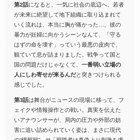
第2話
になると、一気に社会の底辺へ。若者
が未来に絶望して地下組織に取り込まれて
いく流れは、本当に胸が痛かった…。彼の
暴力が妊婦に向かうシーンなんて、「守る
はずの命を壊す」っていう最悪の皮肉で、
観ていて息が詰まりました。戦争って国と
国の問題だけじゃなくて、
一番弱い立場の
人にしわ寄せが来るんだ
と突きつけられる
感じでした。
第3話
は舞台がニュースの現場に移って、フ
ェイクや情報操作との戦い。真実を伝えた
いアナウンサーが、局内の圧力や外部の妨
害に追い詰められていく姿は、まさに現代