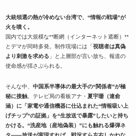
大統領選の熱が冷めない台湾で、“情報の戦場”が
火を噴く。
国内では大規模な**断網（インターネット遮断）**
とデマが同時多発。制作現場には「
視聴者は真偽
より刺激を求める
」と上層部が言い放ち、報道の
使命感が揺さぶられる。
そんな中、
中国系半導体の最大手の“関係者”が極
秘に接触
。テレビ局の看板アナ・
夏宇珊（連俞
涵）に「家電や通信機器に仕込まれた“情報吸い上
げチップ”の証拠」を“生放送で暴露”したいと持ち
かける。“洗産地（産地偽装）”にも触れる爆弾ネ
タ――放送が実現すれば、戦況すら左右しかねな