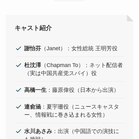
キャスト紹介
謝怡芬
（Janet）：女性総統 王明芳役
杜汶澤
（Chapman To）：ネット配信者
（実は中国共産党スパイ）役
高橋一生
：藤原偉役（日本から出演）
連俞涵
：夏宇珊役（ニュースキャスタ
ー、情報戦に巻き込まれる女性）
水川あさみ
：出演（中国語での演技に