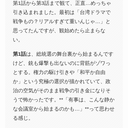
第1話から第3話まで観て、正直…めっちゃ
引き込まれました。最初は「台湾ドラマで
戦争もの？リアルすぎて重いんじゃ…」と
思ってたんですが、観始めたら止まらな
い。
第1話
は、総統選の舞台裏から始まるんです
けど、銃も爆撃も出ないのに背筋がゾワっ
とする。権力の駆け引きや「和平か自由
か」という究極の選択が描かれていて、政
治の空気がそのまま戦争の引き金になりそ
うで怖かったです。**「有事は、こんな静か
な会議室から始まるのかも…」**って思わせ
る感じ。