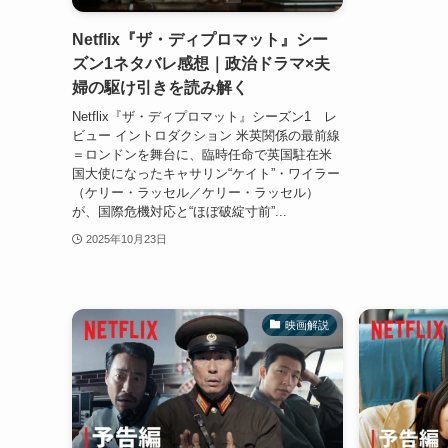
Netflix『ザ・ディプロマット』シー
ズン1ネタバレ感想｜政治ドラマ×夫
婦の駆け引きを読み解く
Netflix『ザ・ディプロマット』シーズン1 レ
ビュー イントロダクション 米英関係の最前線
＝ロンドンを舞台に、臨時任命で英国駐在米
国大使になったキャサリン“ケイト”・ワイラー
（ケリー・ラッセル／ケリー・ラッセル）
が、国際危機対応と“ほぼ破綻寸前”...
2025年10月23日
映画解説