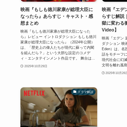
映画『もしも徳川家康が総理大臣に
映画『エデ
なったら』あらすじ・キャスト・感
らすじ解説
想まとめ
獄に変わる衝
Video】
映画『もしも徳川家康が総理大臣になった
ら』レビュー イントロダクション もしも徳川
映画『エデン 
家康が総理大臣になったら』（2024年公開）
ダクション 映
は、「歴史上の偉人たちが現代に蘇って内閣
Eden）は、
を組んだら？」という大胆な設定のコメデ
話をモチーフ
ィ・エンタテインメント作品です。 舞台は...
現代社会に幻滅
文明を離れ孤島
2025年10月29日
2025年10月26
ドラマ解説