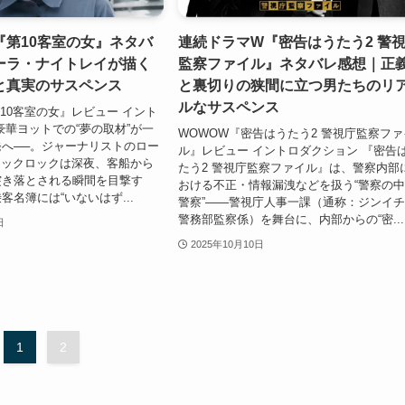
映画『第10客室の女』ネタバ
連続ドラマW『密告はうたう2 警
ーラ・ナイトレイが描く
監察ファイル』ネタバレ感想｜正
と真実のサスペンス
と裏切りの狭間に立つ男たちのリ
ルなサスペンス
画『第10客室の女』レビュー イント
豪華ヨットでの“夢の取材”が一
WOWOW『密告はうたう2 警視庁監察ファ
へ──。ジャーナリストのロー
ル』レビュー イントロダクション 『密告
ブラックロックは深夜、客船から
たう2 警視庁監察ファイル』は、警察内部
突き落とされる瞬間を目撃す
おける不正・情報漏洩などを扱う“警察の
客名簿には“いないはず...
警察”――警視庁人事一課（通称：ジンイ
警務部監察係）を舞台に、内部からの“密...
日
2025年10月10日
1
2