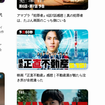
代
アマプラ『犯罪者』6話7話感想｜真の犯罪者
は、たぶん画面のこっち側にいる
イ
の作
ア
を
映画『正直不動産』感想｜不動産屋が観たら泣
説
き所が全然違った