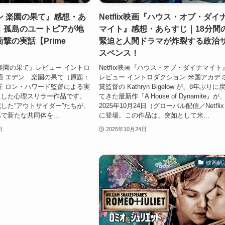
ン 楽園の果て』感想・あ
Netflix映画『ハウス・オブ・ダイ
｜孤島のユートピアが地
マイト』感想・あらすじ｜18分間
撃の実話【Prime
緊迫と人間ドラマが炸裂する政治
スペンス！
楽園の果て』レビュー イントロ
Netflix映画『ハウス・オブ・ダイナマイト
画 エデン 楽園の果て（原題：
レビュー イントロダクション 米国アカデ
名匠 ロン・ハワード監督による実
賞監督の Kathryn Bigelow が、8年ぶりに
にした心理スリラー作品です。
てきた最新作『A House of Dynamite』が
した“アウトサイダー”たちが、
2025年10月24日（グローバル配信／Netfli
で新たな共同体を...
に登場。この作品は、突如として米...
日
2025年10月24日
映画解