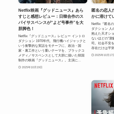
Netflix映画『グッドニュース』あら
匿名の恋人
すじと感想レビュー：日韓合作のス
かに溶けて
パイサスペンスが“よど号事件”を大
Netflix『
胆脚色！
ダクション 人
抱えた天才シ
Netflix『グッドニュース』レビュー イントロ
ないほどの“潔
ダクション 1970年代、飛行機ハイジャックと
司。社会不安を
いう衝撃的な実話をモチーフに、政治・国
存在だけは平気—
家・裏工作という重いテーマを、ブラックコ
メディ／サスペンスとして大胆に描いた韓国
2025年10月17
制作の映画『グッドニュース』。主演に...
2025年10月19日