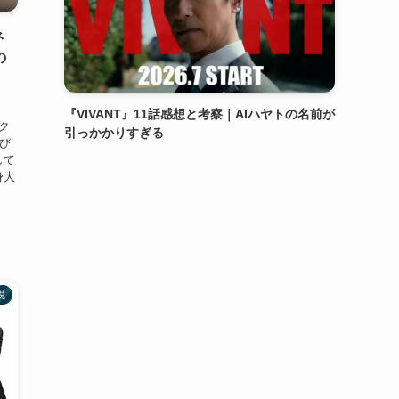
ネ
の
『VIVANT』11話感想と考察｜AIハヤトの名前が
ダク
引っかかりすぎる
遊び
して
身大
説