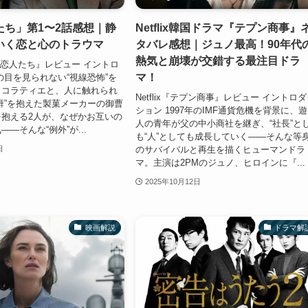
たち」第1〜2話感想｜静
Netflix韓国ドラマ『テプン商事』
いく恋と心のトラウマ
タバレ感想｜ジュノ最高！90年代
熱気と崩壊が交錯する最注目ドラ
匿名の恋人たち』レビュー イントロ
マ！
の目を見られない“視線恐怖”を
ョコラティエと、人に触れられ
Netflix『テプン商事』レビュー イントロ
癖”を抱えた製菓メーカーの御曹
ション 1997年のIMF通貨危機を背景に、
抱える2人が、なぜかお互いの
人の青年が父の中小商社を継ぎ、“社長”と
—そんな“例外”が...
も“人”としても成長していく——そんな等
のサバイバルと再生を描くヒューマンドラ
日
マ。主演は2PMのジュノ、ヒロインに『...
2025年10月12日
映画解説
ドラマ解