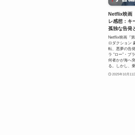
Netflix
レ感想：キ
孤独な告発
Netflix映
ロダクション 
転、悪夢の告発
ラ “ロー”・
何者かが海へ
る。しかし、乗
2025年10月11