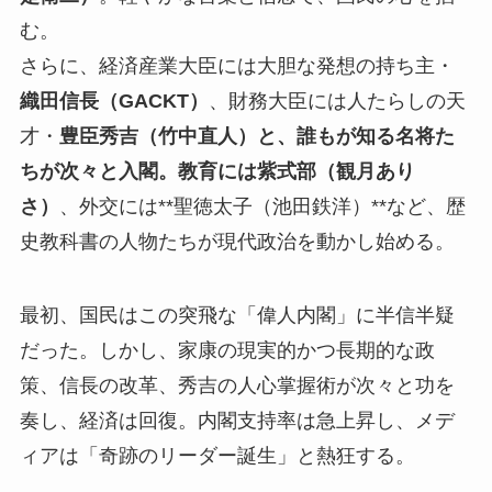
む。
さらに、経済産業大臣には大胆な発想の持ち主・
織田信長（GACKT）
、財務大臣には人たらしの天
才・
豊臣秀吉（竹中直人）と、誰もが知る名将た
ちが次々と入閣。教育には紫式部（観月あり
さ）
、外交には**聖徳太子（池田鉄洋）**など、歴
史教科書の人物たちが現代政治を動かし始める。
最初、国民はこの突飛な「偉人内閣」に半信半疑
だった。しかし、家康の現実的かつ長期的な政
策、信長の改革、秀吉の人心掌握術が次々と功を
奏し、経済は回復。内閣支持率は急上昇し、メデ
ィアは「奇跡のリーダー誕生」と熱狂する。