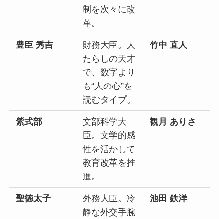
制を次々に改
革。
豊臣 秀吉
財務大臣。人
竹中 直人
たらしの天才
で、数字より
も“人の心”を
読むタイプ。
紫式部
文部科学大
観月 ありさ
臣。文学的感
性を活かして
教育改革を推
進。
聖徳太子
外務大臣。冷
池田 鉄洋
静な外交手腕