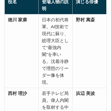
役名
登場人物の説
演じる俳優
明
徳川 家康
日本の初代将
野村 萬斎
軍。AI技術で
現代に蘇り、
総理大臣とし
て“最強内
閣”を率い
る。沈着冷静
で理想のリー
ダー像を体
現。
西村 理沙
若手テレビ局
浜辺 美波
員。偉人内閣
を取材する中