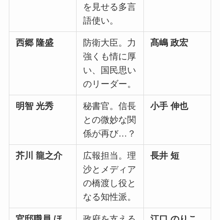
を見せる多言
語使い。
西郷 隆盛
防衛大臣。力
髙嶋 政宏
強くも情に厚
い、国民思い
のリーダー。
明智 光秀
秘書官。信長
小手 伸也
との微妙な関
係が再び…？
芥川 龍之介
広報担当。理
長井 短
沙とメディア
の橋渡し役と
なる知性派。
官邸職員 ほ
政府を支える
江口 のりこ