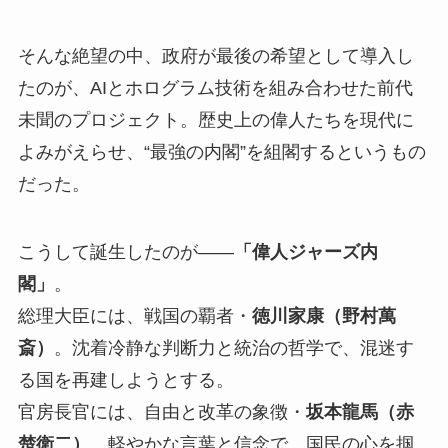
そんな絶望の中、政府が最後の希望として導入し
たのが、AIとホログラム技術を組み合わせた前代
未聞のプロジェクト。歴史上の偉人たちを現代に
よみがえらせ、“最強の内閣”を組閣するというもの
だった。
こうして誕生したのが――
「偉人ジャーズ内
閣」
。
総理大臣には、戦国の覇者・
徳川家康（野村萬
斎）
。沈着冷静な判断力と統治の哲学で、混迷す
る国を再建しようとする。
官房長官には、自由と改革の象徴・
坂本龍馬（赤
楚衛二）
。軽やかな言葉と信念で、国民の心を掴