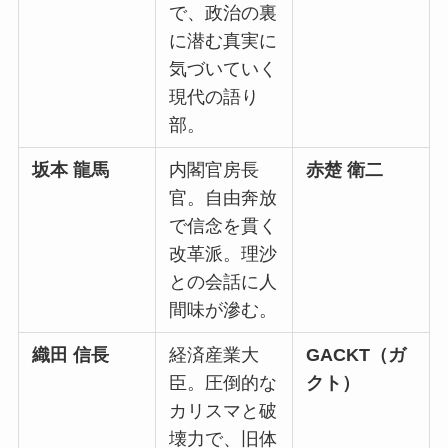
で、政治の裏
に潜む真実に
気づいていく
現代の語り
部。
坂本 龍馬
内閣官房長
赤楚 衛二
官。自由奔放
で信念を貫く
改革派。理沙
との会話に人
間味が滲む。
織田 信長
経済産業大
GACKT（ガ
臣。圧倒的な
クト）
カリスマと破
壊力で、旧体