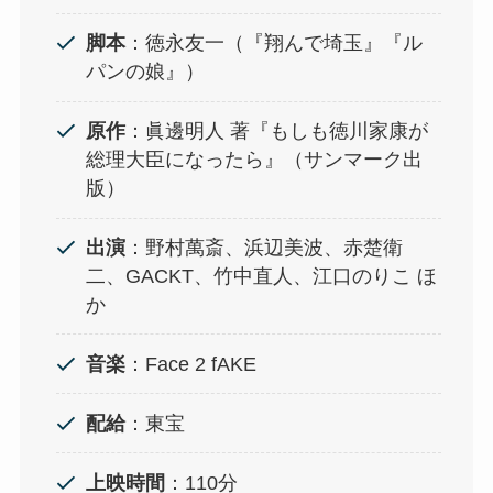
脚本
：徳永友一（『翔んで埼玉』『ル
パンの娘』）
原作
：眞邊明人 著『もしも徳川家康が
総理大臣になったら』（サンマーク出
版）
出演
：野村萬斎、浜辺美波、赤楚衛
二、GACKT、竹中直人、江口のりこ ほ
か
音楽
：Face 2 fAKE
配給
：東宝
上映時間
：110分