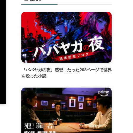
『ババヤガの夜』感想｜たった208ページで世界
を殴った小説