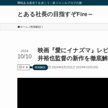
興味ある道全てを歩こう：多ジャンルブログの旅
とある社長の目指すぞFire～
ホーム
映画解説
映画『愛にイナズマ』レ
2024
10/10
井裕也監督の新作を徹底解
ＰＲ
2024年8月15日
2024年10月10日
映画解説