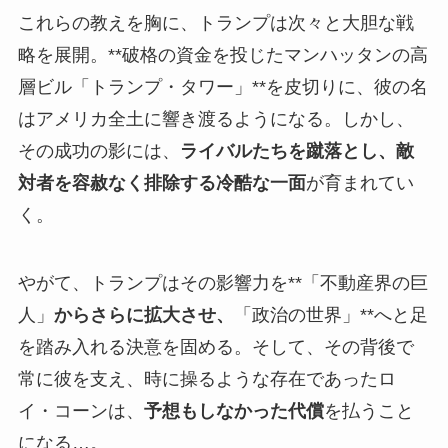
これらの教えを胸に、トランプは次々と大胆な戦
略を展開。**破格の資金を投じたマンハッタンの高
層ビル「トランプ・タワー」**を皮切りに、彼の名
はアメリカ全土に響き渡るようになる。しかし、
その成功の影には、
ライバルたちを蹴落とし、敵
対者を容赦なく排除する冷酷な一面
が育まれてい
く。
やがて、トランプはその影響力を**「不動産界の巨
人」
からさらに拡大させ、
「政治の世界」**へと足
を踏み入れる決意を固める。そして、その背後で
常に彼を支え、時に操るような存在であったロ
イ・コーンは、
予想もしなかった代償
を払うこと
になる…。