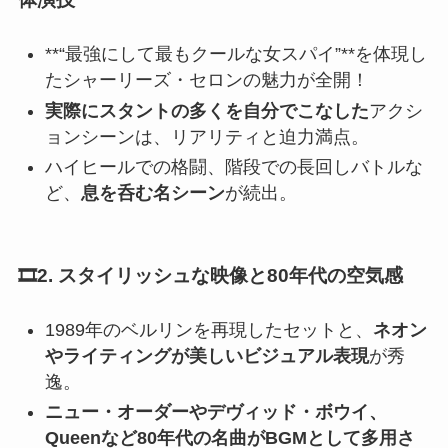
**“最強にして最もクールな女スパイ”**を体現し
たシャーリーズ・セロンの魅力が全開！
実際にスタントの多くを自分でこなした
アクシ
ョンシーンは、リアリティと迫力満点。
ハイヒールでの格闘、階段での長回しバトルな
ど、
息を呑む名シーン
が続出。
🎞2. スタイリッシュな映像と80年代の空気感
1989年のベルリンを再現したセットと、
ネオン
やライティングが美しいビジュアル表現
が秀
逸。
ニュー・オーダーやデヴィッド・ボウイ、
Queenなど80年代の名曲がBGMとして多用さ