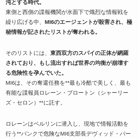
沌とする時代。
東側と西側の諜報機関が水面下で熾烈な情報戦を
繰り広げる中、
MI6のエージェントが殺害され、極
秘情報が記されたリストが奪われる。
そのリストには、
東西双方のスパイの正体が網羅
されており、もし流出すれば世界の均衡が崩壊す
る危険性を孕んでいた。
MI6は、その奪還任務を**最も冷酷で美しく、最も
有能な諜報員ロレーン・ブロートン（シャーリー
ズ・セロン）**に託す。
ロレーンはベルリンに潜入し、現地で情報活動を
行う**パンクで危険なMI6支部長デヴィッド・パー