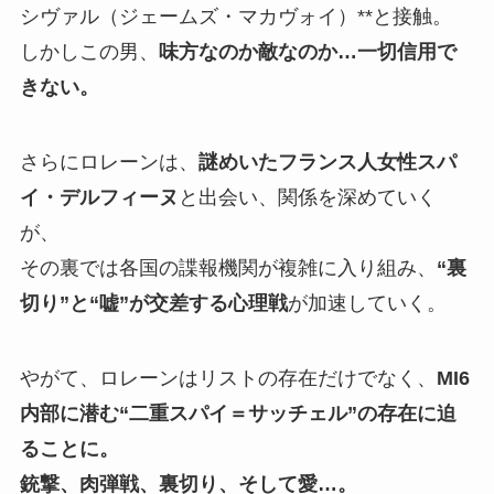
シヴァル（ジェームズ・マカヴォイ）**と接触。
しかしこの男、
味方なのか敵なのか…一切信用で
きない。
さらにロレーンは、
謎めいたフランス人女性スパ
イ・デルフィーヌ
と出会い、関係を深めていく
が、
その裏では各国の諜報機関が複雑に入り組み、
“裏
切り”と“嘘”が交差する心理戦
が加速していく。
やがて、ロレーンはリストの存在だけでなく、
MI6
内部に潜む“二重スパイ＝サッチェル”の存在に迫
ることに。
銃撃、肉弾戦、裏切り、そして愛…。