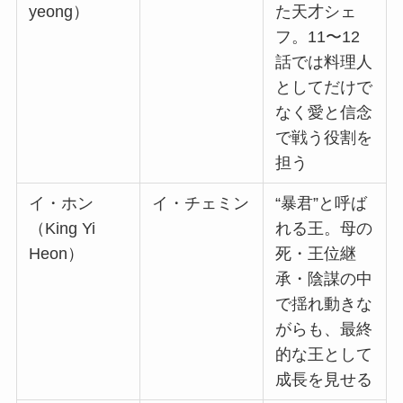
yeong）
た天才シェ
フ。11〜12
話では料理人
としてだけで
なく愛と信念
で戦う役割を
担う
イ・ホン
イ・チェミン
“暴君”と呼ば
（King Yi
れる王。母の
Heon）
死・王位継
承・陰謀の中
で揺れ動きな
がらも、最終
的な王として
成長を見せる