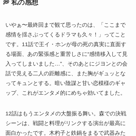
💭 私の感想
いやぁ〜最終回まで観て思ったのは、「ここまで
感情を揺さぶってくるドラマも久々！」ってこと
です。11話で王イ・ホンが母の死の真実に直面す
る場面、あの緊張感と重苦しさに“感情移入して見
入ってしまいました…”、そのあとにジヨンとの会
話で見える二人の距離感に、また胸がギュッとな
ってキュンとする。暗い陰謀と甘い恋模様のギャ
ップ、これがエンタメ的にめちゃ効いてました。
12話はもうエンタメの大盤振る舞い。森での決戦
シーンは、戦闘と料理がリンクする演出が最高に
面白かったです。木杓子と鉄鍋をまるで武器みた