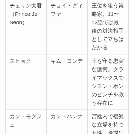
チェサン大君
チョイ・グィ
王位を狙う策
（Prince Je
ファ
略家。11〜
Seon）
12話では最
後の対決相手
として立ちは
だかる
スヒョク
キム・ヨンデ
王を守る忠実
な護衛。クラ
イマックスで
ジヨン・ホン
のピンチを救
う存在に
カン・モクジ
カン・ハンナ
宮廷内で複雑
ュ
な立場を持つ
女性。陰謀に