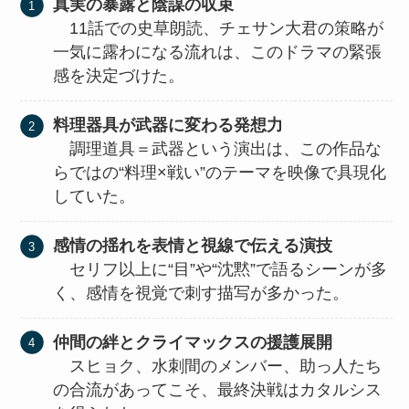
真実の暴露と陰謀の収束
11話での史草朗読、チェサン大君の策略が
一気に露わになる流れは、このドラマの緊張
感を決定づけた。
料理器具が武器に変わる発想力
調理道具＝武器という演出は、この作品な
らではの“料理×戦い”のテーマを映像で具現化
していた。
感情の揺れを表情と視線で伝える演技
セリフ以上に“目”や“沈黙”で語るシーンが多
く、感情を視覚で刺す描写が多かった。
仲間の絆とクライマックスの援護展開
スヒョク、水刺間のメンバー、助っ人たち
の合流があってこそ、最終決戦はカタルシス