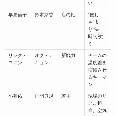
い
早見倫子
鈴木京香
店の軸
“優し
さ”よ
り“決
断”が効
く
リック・
オク・テ
新戦力
チームの
ユアン
ギョン
温度差を
増幅させ
るキーマ
ン
小暮佑
正門良規
若手
現場のリ
アル担
当。空気