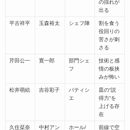
の揺れが
出る
平古祥平
玉森裕太
シェフ陣
割を食う
役回りの
苦さが刺
さる
芹田公一
寛一郎
部門シェ
技術と感
フ
情の板挟
みが怖い
松井萌絵
吉谷彩子
パティシ
皿の“説
エ
得力”を
上げる存
在
久住栞奈
中村アン
ホール/
前線で空