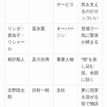
サービス
気を支え
るのがカ
ッコいい
リンダ・
冨永愛
キーパー
登場で一
真知子・
ソン
気に緊張
リシャー
が締まる
ル
相沢瓶人
及川光博
重要人物
“情”を差
し込む
役。余韻
に効く
京野陸太
沢村一樹
支柱
夢に現実
郎
を混ぜる
役で物語