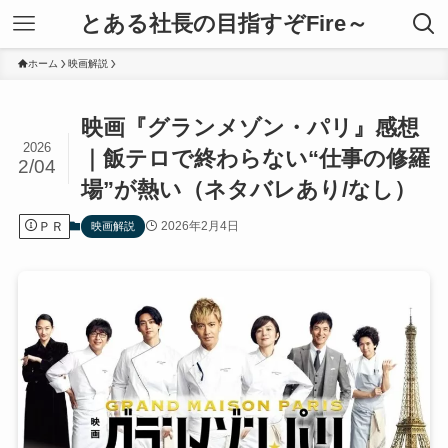
とある社長の目指すぞFire～
ホーム
映画解説
映画『グランメゾン・パリ』感想
2026
｜飯テロで終わらない“仕事の修羅
2/04
場”が熱い（ネタバレあり/なし）
ＰＲ
2026年2月4日
映画解説