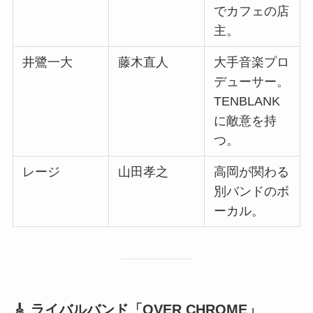
でカフェの店
主。
井鷺一大
藤木直人
大手音楽プロ
デューサー。
TENBLANK
に敵意を持
つ。
レージ
山田孝之
高岡が関わる
別バンドのボ
ーカル。
🎸 ライバルバンド「OVER CHROME」