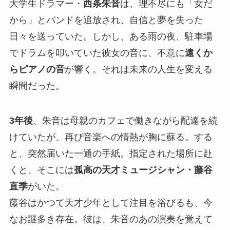
大学生ドラマー・
西条朱音
は、理不尽にも「女だ
から」とバンドを追放され、自信と夢を失った
日々を送っていた。しかし、ある雨の夜、駐車場
でドラムを叩いていた彼女の音に、不意に
遠くか
らピアノの音
が響く。それは未来の人生を変える
瞬間だった。
3年後
、朱音は母親のカフェで働きながら配達を続
けていたが、再び音楽への情熱が胸に蘇る。する
と、突然届いた一通の手紙。指定された場所に赴
くと、そこには
孤高の天才ミュージシャン・藤谷
直季
がいた。
藤谷はかつて天才少年として注目を浴びるも、今
なお謎多き存在。彼は、朱音のあの演奏を覚えて