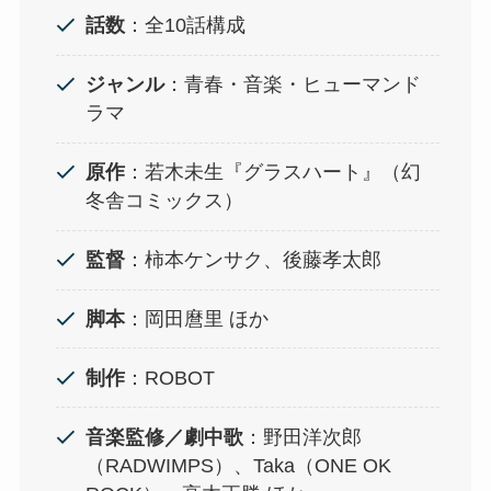
話数
：全10話構成
ジャンル
：青春・音楽・ヒューマンド
ラマ
原作
：若木未生『グラスハート』（幻
冬舎コミックス）
監督
：柿本ケンサク、後藤孝太郎
脚本
：岡田麿里 ほか
制作
：ROBOT
音楽監修／劇中歌
：野田洋次郎
（RADWIMPS）、Taka（ONE OK