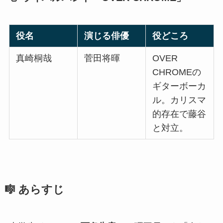
役名
演じる俳優
役どころ
真崎桐哉
菅田将暉
OVER
CHROMEの
ギターボーカ
ル。カリスマ
的存在で藤谷
と対立。
🎼 あらすじ