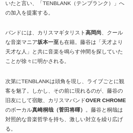
いたと言い、「TENBLANK（テンブランク）」へ
の加入を提案する。
バンドには、カリスマギタリスト
高岡尚
、クール
な音楽マニア
坂本一至
も在籍。藤谷は「天才より
天才な人」と共に音楽を鳴らす仲間を探していた
ことが徐々に明かされる。
次第にTENBLANKは頭角を現し、ライブごとに観
客を魅了。しかし、その前に現れるのが、藤谷の
旧友にして宿敵、カリスマバンド
OVER CHROME
のボーカル
真崎桐哉（菅田将暉）
。藤谷と桐哉は
対照的な音楽哲学を持ち、激しい対立を繰り広げ
る。