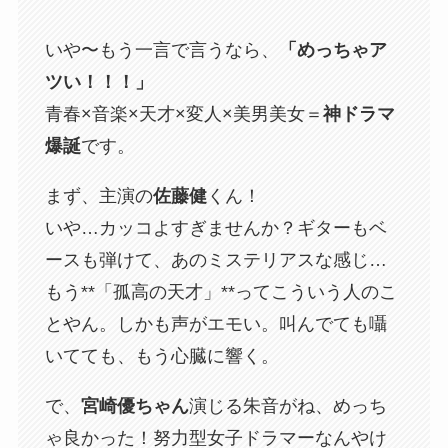
いや〜もう一言で言うなら、
「めっちゃア
ツい！！！」
青春×音楽×天才×変人×美男美女＝
神ドラマ
爆誕
です。
まず、主演の
佐藤健
くん！
いや…カッコよすぎませんか？ギターもベ
ースも弾けて、あのミステリアスな感じ…
もう**「孤高の天才」**ってこういう人のこ
とやん。しかも声がエモい。叫んでても囁
いてても、もう心臓に響く。
で、
宮崎優ちゃん
演じる朱音がね、めっち
ゃ良かった！努力型女子ドラマーなんやけ