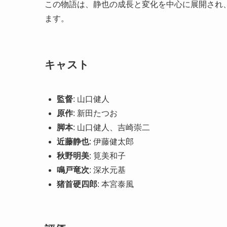
この物語は、静也の成長と変化を中心に展開され
ます。
キャスト
監督
: 山口健人
原作
: 新田たつお
脚本
: 山口健人、吉崎崇二
近藤静也
: 伊藤健太郎
秋野明美
: 筧美和子
鳴戸竜次
: 深水元基
猪首硬四郎
: 本宮泰風