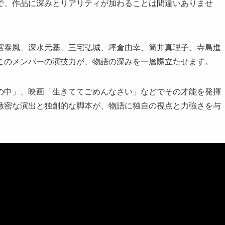
で、作品に深みとリアリティが加わることは間違いありませ
宮泰風、深水元基、三宅弘城、坪倉由幸、筒井真理子、寺島進
このメンバーの演技力が、物語の深みを一層際立たせます。
の中」、映画「生きててごめんなさい」などでその才能を発揮
緻密な演出と独創的な脚本が、物語に独自の視点と力強さを与