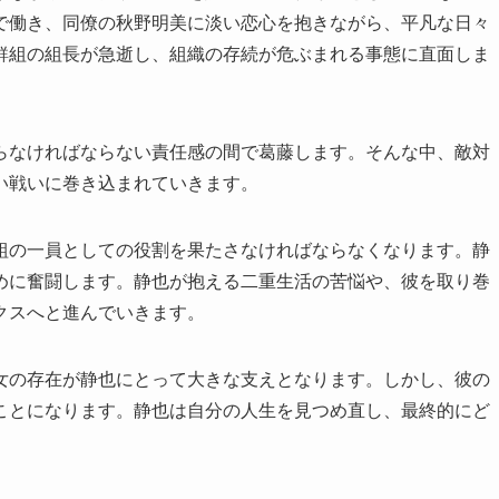
で働き、同僚の秋野明美に淡い恋心を抱きながら、平凡な日々
鮮組の組長が急逝し、組織の存続が危ぶまれる事態に直面しま
らなければならない責任感の間で葛藤します。そんな中、敵対
い戦いに巻き込まれていきます。
組の一員としての役割を果たさなければならなくなります。静
めに奮闘します。静也が抱える二重生活の苦悩や、彼を取り巻
クスへと進んでいきます。
女の存在が静也にとって大きな支えとなります。しかし、彼の
ことになります。静也は自分の人生を見つめ直し、最終的にど