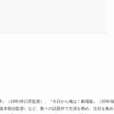
』（19年/井口昇監督）、『今日から俺は！劇場版』（20年/
/阪本順治監督）など、数々の話題作で主演を務め、注目を集め