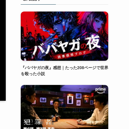
『ババヤガの夜』感想｜たった208ページで世界
を殴った小説