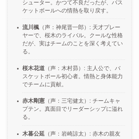
シューター。かつて不良だったが、バス
ケットボールへの情熱を取り戻す。
流川楓
（声：神尾晋一郎）: 天才プレー
ヤーで、桜木のライバル。クールな性格
だが、実はチームのことを深く考えてい
る。
桜木花道
（声：木村昴）: 主人公で、バ
スケットボール初心者。情熱と身体能力
でチームに貢献。
赤木剛憲
（声：三宅健太）: チームキャ
プテン。真面目でリーダーシップに溢れ
る。
木暮公延
（声：岩崎諒太）: 赤木の親友