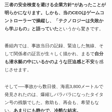
三者の安全検査を避ける企業方針”があったことが
明らかになります。しかも、当のCEOはゲームコ
ントローラーで操縦し、「テクノロジーは失敗か
ら学ぶもの」と語っていた
というから驚きです。
番組内では、事故当日の記録、緊迫した無線、そ
して関係者の証言が生々しく描かれ、まるで
自分
も潜水艇の中にいるかのような圧迫感と不安
を感
じさせます。
そして──事故から数日後、海底3,800メートルで
発見されたのは、爆縮しバラバラになったタイタ
ン号の残骸でした。救助も、再会も、希望もな
い。
あまりにも静かで、冷酷な結末。