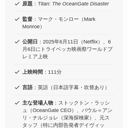
原題
：
Titan: The OceanGate Disaster
監督
：マーク・モンロー（Mark
Monroe）
公開日
：2025年6月11日（Netflix）、6
月6日にトライベッカ映画祭ワールドプ
レミア上映
上映時間
：111分
言語
：英語（日本語字幕・吹替あり）
主な登場人物
：ストックトン・ラッシ
ュ（OceanGate CEO）、パウル＝アン
リ・ナルジョレ（深海探検家）、元ス
タッフ（特に内部告発者デイヴィッ