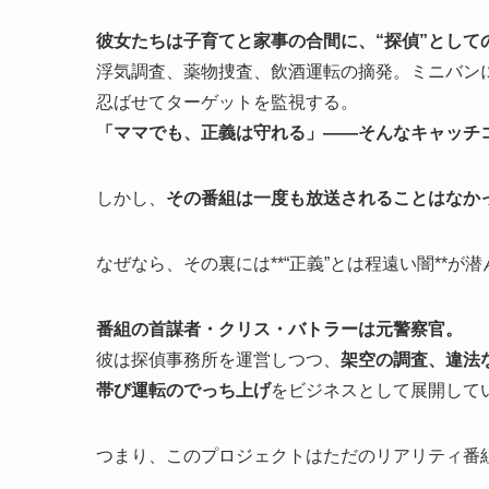
彼女たちは子育てと家事の合間に、“探偵”として
浮気調査、薬物捜査、飲酒運転の摘発。ミニバン
忍ばせてターゲットを監視する。
「ママでも、正義は守れる」――そんなキャッチ
しかし、
その番組は一度も放送されることはなか
なぜなら、その裏には**“正義”とは程遠い闇**が
番組の首謀者・クリス・バトラーは元警察官。
彼は探偵事務所を運営しつつ、
架空の調査、違法
帯び運転のでっち上げ
をビジネスとして展開して
つまり、このプロジェクトはただのリアリティ番