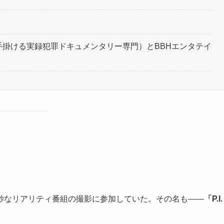
手掛ける実録犯罪ドキュメンタリー専門）とBBHエンタテイ
妙なリアリティ番組の撮影に参加していた。その名も――
「P.I.