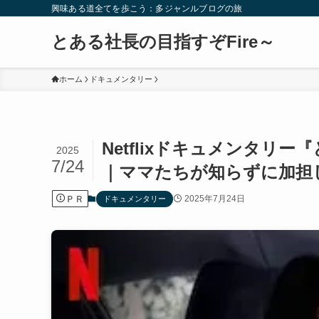
興味ある道全てを歩こう：多ジャンルブログの旅
とある社長の目指すぞFire～
ホーム
ドキュメンタリー
Netflixドキュメンタ
2025
7/24
｜ママたちが知らずに加担
ＰＲ
2025年7月24日
ドキュメンタリー