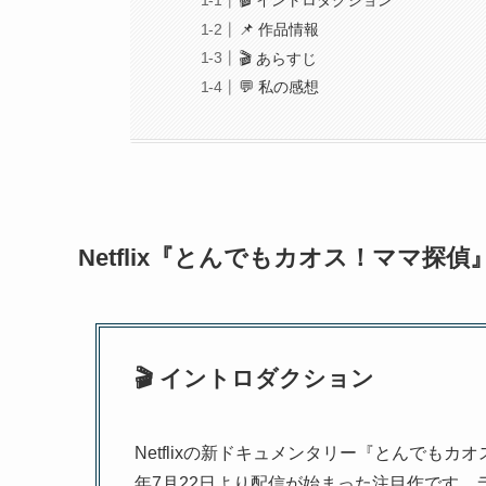
🎬 イントロダクション
📌 作品情報
🎬 あらすじ
💬 私の感想
Netflix『とんでもカオス！ママ探
🎬 イントロダクション
Netflixの新ドキュメンタリー『とんでもカオス！ マ
年7月22日より配信が始まった注目作です