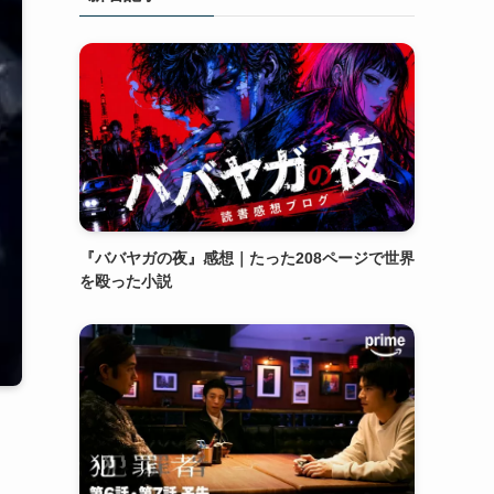
『ババヤガの夜』感想｜たった208ページで世界
を殴った小説