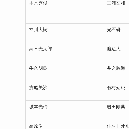
本木秀俊
三浦友和
立川大樹
光石研
高木光太郎
渡辺大
牛久明良
井之脇海
貴船美沙
有村架純
城本光晴
岩田剛典
高原浩
仲村トオ