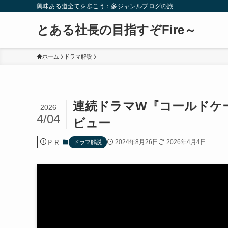
興味ある道全てを歩こう：多ジャンルブログの旅
とある社長の目指すぞFire～
ホーム
ドラマ解説
連続ドラマW『コールドケ
2026
4/04
ビュー
ＰＲ
2024年8月26日
2026年4月4日
ドラマ解説