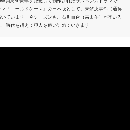
OW開局30周年を記念して制作されたサスペンスドラマで
ラマ『コールドケース』の日本版として、未解決事件（通称
描いています。今シーズンも、石川百合（吉田羊）が率いる
し、時代を超えて犯人を追い詰めていきます。