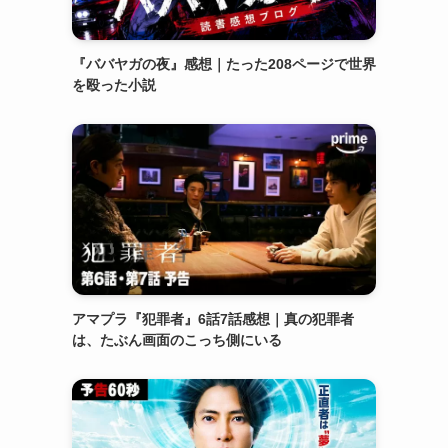
『ババヤガの夜』感想｜たった208ページで世界
を殴った小説
アマプラ『犯罪者』6話7話感想｜真の犯罪者
は、たぶん画面のこっち側にいる