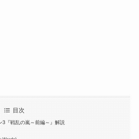
目次
ン3『戦乱の嵐～前編～』解説