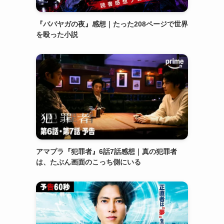
『ババヤガの夜』感想｜たった208ページで世界
を殴った小説
アマプラ『犯罪者』6話7話感想｜真の犯罪者
は、たぶん画面のこっち側にいる