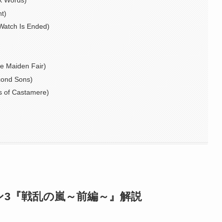
 Words)
t)
ch Is Ended)
Maiden Fair)
d Sons)
 Castamere)
3『戦乱の嵐～前編～』解説