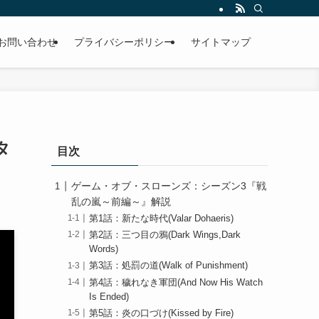
お問い合わせ
プライバシーポリシー
サイトマップ
タ
目次
ゲーム・オブ・スローンズ：シーズン3『戦
乱の嵐～前編～』解説
第1話：新たな時代(Valar Dohaeris)
第2話：三つ目の鴉(Dark Wings,Dark
Words)
第3話：処罰の道(Walk of Punishment)
第4話：穢れなき軍団(And Now His Watch
Is Ended)
第5話：炎の口づけ(Kissed by Fire)