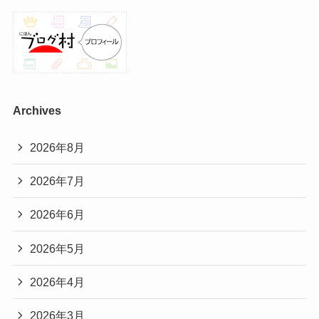
Archives
2026年8月
2026年7月
2026年6月
2026年5月
2026年4月
2026年3月