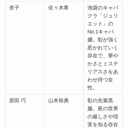
杏子
佐々木希
池袋のキャバ
クラ「ジュリ
エット」の
No.1キャバ
嬢。彰が強く
惹かれていく
存在で、華や
かさとミステ
リアスさをあ
わせ持つ女
性。
原田 巧
山本裕典
彰の先輩黒
服。夜の世界
の厳しさや現
実を知る存在