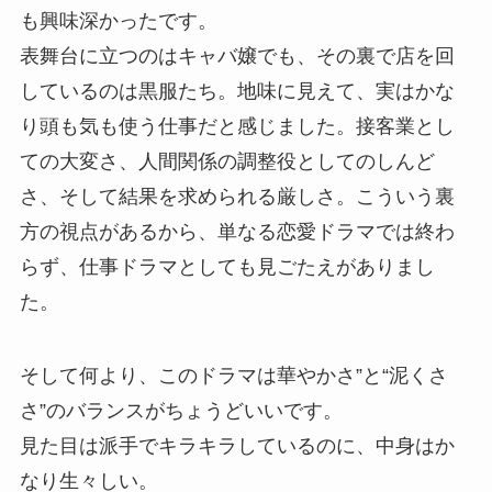
も興味深かったです。
表舞台に立つのはキャバ嬢でも、その裏で店を回
しているのは黒服たち。地味に見えて、実はかな
り頭も気も使う仕事だと感じました。接客業とし
ての大変さ、人間関係の調整役としてのしんど
さ、そして結果を求められる厳しさ。こういう裏
方の視点があるから、単なる恋愛ドラマでは終わ
らず、仕事ドラマとしても見ごたえがありまし
た。
そして何より、このドラマは華やかさ”と“泥くさ
さ”のバランスがちょうどいいです。
見た目は派手でキラキラしているのに、中身はか
なり生々しい。