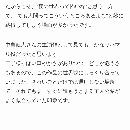
だからこそ、“夜の世界って怖いな”と思う一方
で、“でも人間ってこういうところあるよな”と妙に
納得してしまう場面が多かったです。
中島健人さんの主演作として見ても、かなりハマ
り役だったと思います。
王子様っぽい華やかさがありつつ、どこか危うさ
もあるので、この作品の世界観にしっくり合って
いました。きれいごとだけでは通用しない場所
で、それでもまっすぐに進もうとする主人公像が
よく似合っていた印象です。