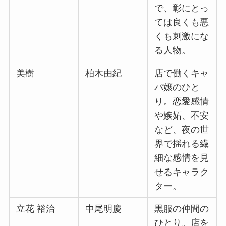
で、彰にとっ
ては良くも悪
くも刺激にな
る人物。
美樹
柏木由紀
店で働くキャ
バ嬢のひと
り。恋愛感情
や嫉妬、不安
など、夜の世
界で揺れる繊
細な感情を見
せるキャラク
ター。
立花 裕治
中尾明慶
黒服の仲間の
ひとり。店を