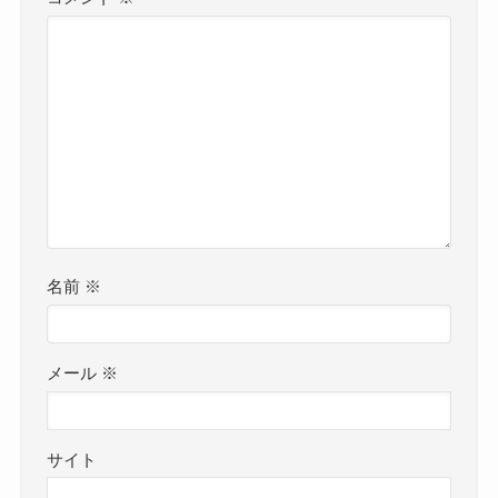
名前
※
メール
※
サイト