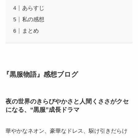
あらすじ
私の感想
まとめ
『黒服物語』感想ブログ
夜の世界のきらびやかさと人間くささがクセ
になる、“黒服”成長ドラマ
華やかなネオン、豪華なドレス、駆け引きだらけ