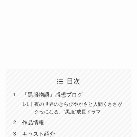
目次
『黒服物語』感想ブログ
夜の世界のきらびやかさと人間くささが
クセになる、“黒服”成長ドラマ
作品情報
キャスト紹介