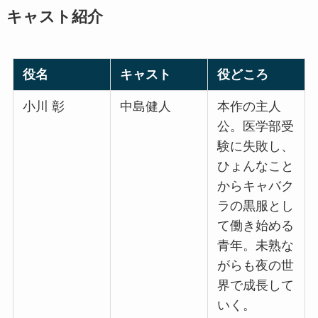
キャスト紹介
役名
キャスト
役どころ
小川 彰
中島健人
本作の主人
公。医学部受
験に失敗し、
ひょんなこと
からキャバク
ラの黒服とし
て働き始める
青年。未熟な
がらも夜の世
界で成長して
いく。