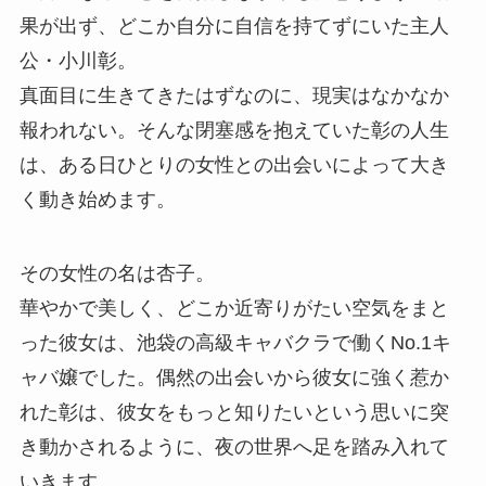
果が出ず、どこか自分に自信を持てずにいた主人
公・小川彰。
真面目に生きてきたはずなのに、現実はなかなか
報われない。そんな閉塞感を抱えていた彰の人生
は、ある日ひとりの女性との出会いによって大き
く動き始めます。
その女性の名は杏子。
華やかで美しく、どこか近寄りがたい空気をまと
った彼女は、池袋の高級キャバクラで働くNo.1キ
ャバ嬢でした。偶然の出会いから彼女に強く惹か
れた彰は、彼女をもっと知りたいという思いに突
き動かされるように、夜の世界へ足を踏み入れて
いきます。