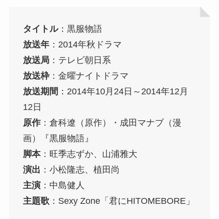
タイトル
：黒服物語
放送年
：2014年秋ドラマ
放送局
：テレビ朝日系
放送枠
：金曜ナイトドラマ
放送期間
：2014年10月24日～2014年12月
12日
原作
：倉科遼（原作）・成田マナブ（漫
画）『黒服物語』
脚本
：旺季志ずか、山浦雅大
演出
：小松隆志、植田尚
主演
：中島健人
主題歌
：Sexy Zone「君にHITOMEBORE」