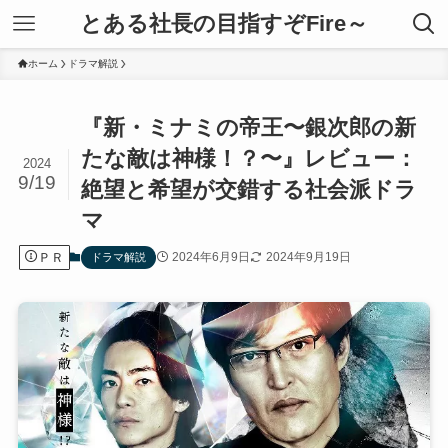
とある社長の目指すぞFire～
ホーム
ドラマ解説
『新・ミナミの帝王〜銀次郎の新
たな敵は神様！？〜』レビュー：
2024
9/19
絶望と希望が交錯する社会派ドラ
マ
ＰＲ
2024年6月9日
2024年9月19日
ドラマ解説