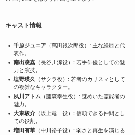
キャスト情報
千原ジュニア
（萬田銀次郎役）: 主な経歴と代
表作。
南出凌嘉
（長谷川涼役）: 若手俳優としての魅
力と演技。
塩野瑛久
（サクラ役）: 若者のカリスマとして
の複雑なキャラクター。
夙川アトム
（藤森幸生役）: 謎めいた霊能者の
魅力。
大東駿介
（坂上竜一役）: 信頼できる仲間とし
ての役割。
増田有華
（中川裕子役）: 弱さと再生を演じる