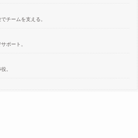
験でチームを支える。
でサポート。
渉役。