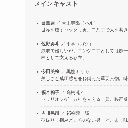
メインキャスト
目黒蓮
／ 天王寺陽（ハル）
世界を覆すハッタリ男。口八丁で人を惹き
佐野勇斗
／ 平学（ガク）
気弱で優しいが、エンジニアとしては超一
棒として支える存在。
今田美桜
／ 黒龍キリカ
美しさと威圧感を兼ね備えた重要人物。味
福本莉子
／ 高橋凜々
トリリオンゲーム社を支える一員。映画版
吉川晃司
／ 祁答院一輝
型破りで掴みどころのない男。どこまで味