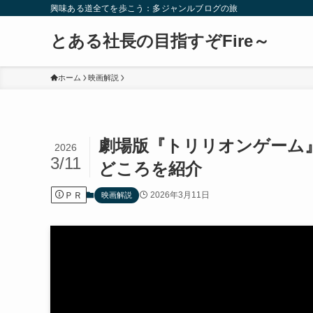
興味ある道全てを歩こう：多ジャンルブログの旅
とある社長の目指すぞFire～
ホーム
映画解説
劇場版『トリリオンゲーム
2026
3/11
どころを紹介
ＰＲ
2026年3月11日
映画解説