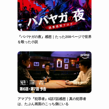
『ババヤガの夜』感想｜たった208ページで世界
を殴った小説
アマプラ『犯罪者』6話7話感想｜真の犯罪者
は、たぶん画面のこっち側にいる