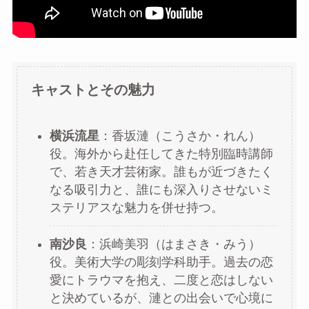
キャストとその魅力
横浜流星
：香坂漣（こうさか・れん）
役。海外から赴任してきた特別臨時講師
で、若き天才芸術家。誰もが近づきたく
なる吸引力と、誰にも深入りさせないミ
ステリアスな魅力を併せ持つ。
南沙良
：浜崎美羽（はまさき・みう）
役。美術大学の彫刻学科助手。過去の恋
愛にトラウマを抱え、二度と恋はしない
と決めているが、漣との出会いで心境に