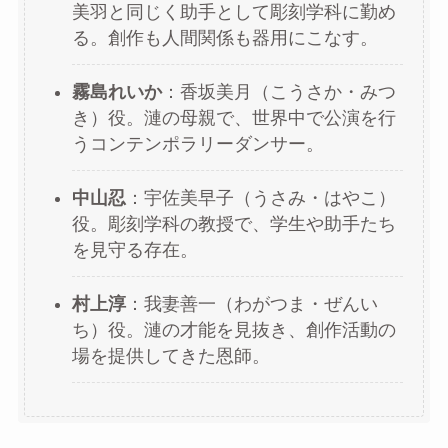
美羽と同じく助手として彫刻学科に勤め
る。創作も人間関係も器用にこなす。
霧島れいか
：香坂美月（こうさか・みつ
き）役。漣の母親で、世界中で公演を行
うコンテンポラリーダンサー。
中山忍
：宇佐美早子（うさみ・はやこ）
役。彫刻学科の教授で、学生や助手たち
を見守る存在。
村上淳
：我妻善一（わがつま・ぜんい
ち）役。漣の才能を見抜き、創作活動の
場を提供してきた恩師。