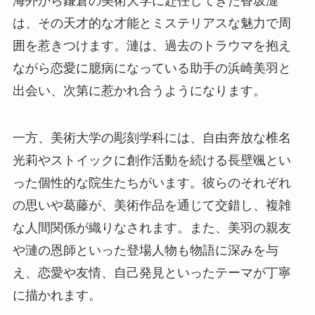
海外から鎌倉の美術大学に赴任してきた香坂漣
は、その天才的な才能とミステリアスな魅力で周
囲を惹きつけます。漣は、過去のトラウマを抱え
ながら恋愛に臆病になっている助手の浜崎美羽と
出会い、次第に惹かれ合うようになります。
一方、美術大学の彫刻学科には、自由奔放な椎名
光莉やストイックに創作活動を続ける長壁颯とい
った個性的な院生たちがいます。彼らのそれぞれ
の思いや葛藤が、美術作品を通じて交錯し、複雑
な人間関係が織りなされます。また、美羽の親友
や漣の恩師といった登場人物も物語に深みを与
え、恋愛や友情、自己発見といったテーマが丁寧
に描かれます。