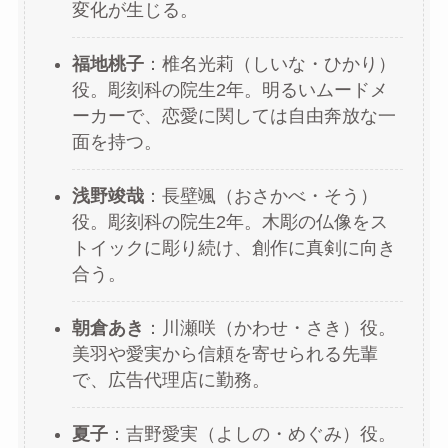
変化が生じる。
福地桃子
：椎名光莉（しいな・ひかり）
役。彫刻科の院生2年。明るいムードメ
ーカーで、恋愛に関しては自由奔放な一
面を持つ。
浅野竣哉
：長壁颯（おさかべ・そう）
役。彫刻科の院生2年。木彫の仏像をス
トイックに彫り続け、創作に真剣に向き
合う。
朝倉あき
：川瀬咲（かわせ・さき）役。
美羽や愛実から信頼を寄せられる先輩
で、広告代理店に勤務。
夏子
：吉野愛実（よしの・めぐみ）役。