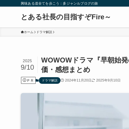
興味ある道全てを歩こう：多ジャンルブログの旅
とある社長の目指すぞFire～
ホーム
ドラマ解説
WOWOWドラマ『早朝始
2025
9/10
価・感想まとめ
ＰＲ
2024年11月20日
2025年9月10日
ドラマ解説