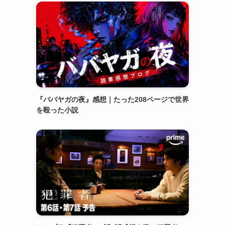
『ババヤガの夜』感想｜たった208ページで世界
を殴った小説