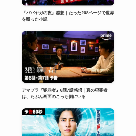
『ババヤガの夜』感想｜たった208ページで世界
を殴った小説
アマプラ『犯罪者』6話7話感想｜真の犯罪者
は、たぶん画面のこっち側にいる