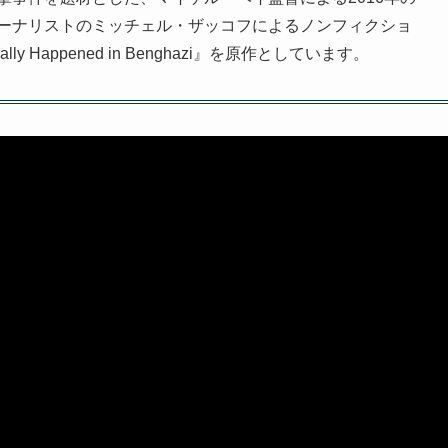
ーナリストのミッチェル・ザッコフによるノンフィクショ
at Really Happened in Benghazi』を原作としています。