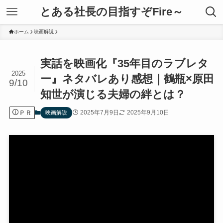
とある社長の目指すぞFire～
ホーム
映画解説
実話を映画化『35年目のラブレタ
2025
ー』ネタバレあり感想｜鶴瓶×原田
9/10
知世が演じる夫婦の絆とは？
ＰＲ
2025年7月9日
2025年9月10日
映画解説