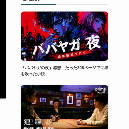
『ババヤガの夜』感想｜たった208ページで世界
を殴った小説