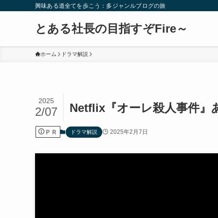
興味ある道全てを歩こう：多ジャンルブログの旅
とある社長の目指すぞFire～
ホーム
ドラマ解説
2025
Netflix『オーレ殺人事
2/07
ＰＲ
2025年2月7日
ドラマ解説