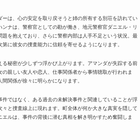
ダーは、心の安定を取り戻そうと姉の所有する別荘を訪れてい
ハンナは、警察官としての勘が働き、地元警察官ダニエル・リ
問題を抱えており、さらに警察内部は人手不足という状況。最
次第に彼女の捜査能力に信頼を寄せるようになります。
える秘密が少しずつ浮かび上がります。アマンダが失踪する前
女の親しい友人や恋人、仕事関係者から事情聴取が行われま
人間関係が徐々に明らかになります。
事件ではなく、ある過去の未解決事件と関連していることが浮
次々と捜査線上に現れます。町全体が何か大きな真実を隠して
ニエルは、事件の背後に潜む真相を解き明かすため奮闘しま