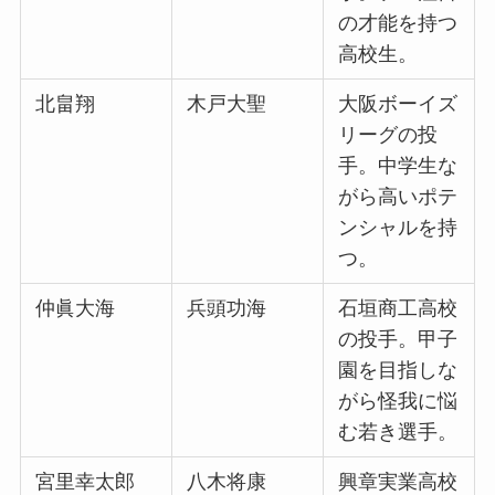
の才能を持つ
高校生。
北畠翔
木戸大聖
大阪ボーイズ
リーグの投
手。中学生な
がら高いポテ
ンシャルを持
つ。
仲眞大海
兵頭功海
石垣商工高校
の投手。甲子
園を目指しな
がら怪我に悩
む若き選手。
宮里幸太郎
八木将康
興章実業高校