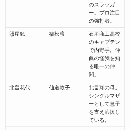
のスラッガ
ー。プロ注目
の強打者。
照屋勉
福松凜
石垣商工高校
のキャプテン
で内野手。仲
眞の怪我を知
る唯一の仲
間。
北畠花代
仙道敦子
北畠翔の母。
シングルマザ
ーとして息子
を支え応援し
ている。