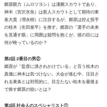
郷原眼力（ムロツヨシ）は凄腕スカウトであり、
神木（宮沢氷魚）は新人スカウトとして期待の東
条大貴（増永樹）に注目するが、郷原は控え投手
の桂木（生田俊平）を推す。郷原の「選手の未来
を見通す眼」に周囲は疑問を抱くが、彼の目には
何が映っているのか？
第2話 2番目の男②
郷原が「監督に潰されかけている」と言う桂木の
真価に神木は気づけない。大会が進む中、注目さ
れる東条とは対照的に、目立たない桂木を最後ま
で推す郷原の狙いとは？
第3話 社会人のスペシャリスト①