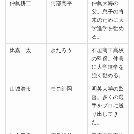
仲眞耕三
阿部亮平
仲眞大海の
父。息子の将
来のために大
学進学を勧め
る。
比嘉一太
きたろう
石垣商工高校
の監督。仲眞
に大学進学を
強く勧める。
山城浩市
モロ師岡
明英大学の監
督。多くの選
手をプロに送
り出してき
た。