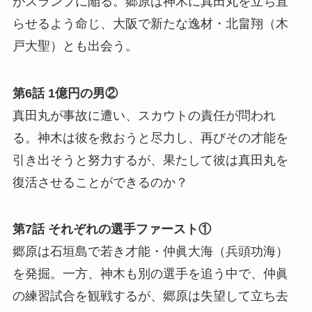
がスランプに陥る。郷原は神木に真田丸を立ち直
らせるよう命じ、大阪で新たな逸材・北畠翔（木
戸大聖）とも出会う。
第6話 1億円の男②
真田丸が事故に遭い、スカウトの責任が問われ
る。神木は彼を救おうと尽力し、再びその才能を
引き出そうと努力するが、果たして彼は真田丸を
復活させることができるのか？
第7話 それぞれの選手ファースト①
郷原は石垣島で若き才能・仲眞大海（兵頭功海）
を発掘。一方、神木も別の選手を追う中で、仲眞
の練習試合を観戦するが、郷原は失望して立ち去