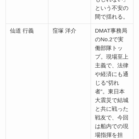
という不安の
間で揺れる。
仙道 行義
窪塚 洋介
DMAT事務局
のNo.2で実
働部隊トッ
プ。現場至上
主義で、法律
や経済にも通
じる“切れ
者”。東日本
大震災で結城
と共に戦った
戦友で、今回
は船内での現
場指揮を担