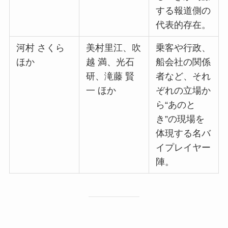
する報道側の
代表的存在。
河村 さくら
美村里江、吹
乗客や行政、
ほか
越 満、光石
船会社の関係
研、滝藤 賢
者など、それ
一 ほか
ぞれの立場か
ら“あのと
き”の現場を
体現する名バ
イプレイヤー
陣。