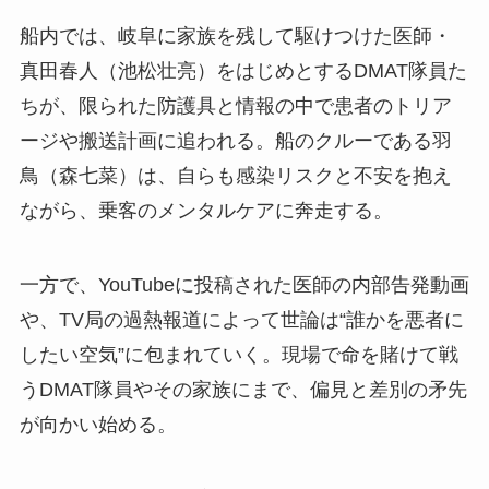
船内では、岐阜に家族を残して駆けつけた医師・
真田春人（池松壮亮）をはじめとするDMAT隊員た
ちが、限られた防護具と情報の中で患者のトリア
ージや搬送計画に追われる。船のクルーである羽
鳥（森七菜）は、自らも感染リスクと不安を抱え
ながら、乗客のメンタルケアに奔走する。
一方で、YouTubeに投稿された医師の内部告発動画
や、TV局の過熱報道によって世論は“誰かを悪者に
したい空気”に包まれていく。現場で命を賭けて戦
うDMAT隊員やその家族にまで、偏見と差別の矛先
が向かい始める。