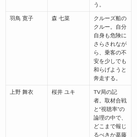
う。
羽鳥 寛子
森 七菜
クルーズ船の
クルー。自分
自身も危険に
さらされなが
ら、乗客の不
安を少しでも
和らげようと
奔走する。
上野 舞衣
桜井 ユキ
TV局の記
者。取材合戦
と“視聴率”の
論理の中で、
どこまで報じ
るべきか葛藤