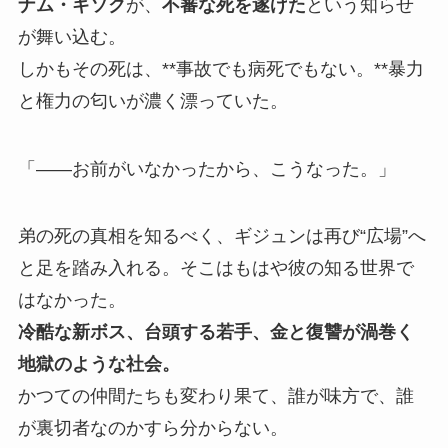
ナム・ギソク
が、
不審な死を遂げた
という知らせ
が舞い込む。
しかもその死は、**事故でも病死でもない。**暴力
と権力の匂いが濃く漂っていた。
「――お前がいなかったから、こうなった。」
弟の死の真相を知るべく、ギジュンは再び“広場”へ
と足を踏み入れる。そこはもはや彼の知る世界で
はなかった。
冷酷な新ボス、台頭する若手、金と復讐が渦巻く
地獄のような社会。
かつての仲間たちも変わり果て、誰が味方で、誰
が裏切者なのかすら分からない。