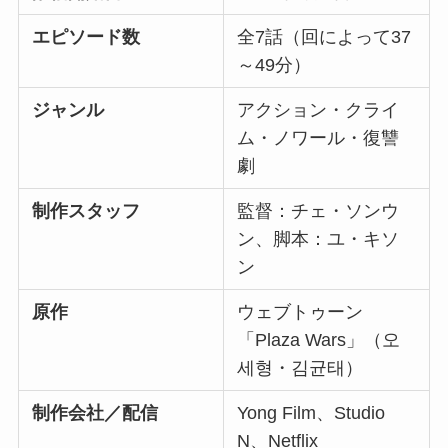
エピソード数
全7話（回によって37
～49分）
ジャンル
アクション・クライ
ム・ノワール・復讐
劇
制作スタッフ
監督：チェ・ソンウ
ン、脚本：ユ・キソ
ン
原作
ウェブトゥーン
「Plaza Wars」（오
세형・김균태）
制作会社／配信
Yong Film、Studio
N、Netflix