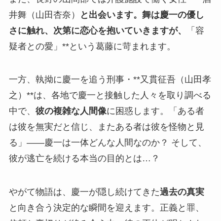
井舞（山田杏奈）
と出会います。舞は慶一の優し
さに触れ、次第に恋心を抱いていきますが、
「容
疑者との愛」**という葛藤に苛まれます。
一方、執拗に慶一を追う刑事・**又貫征吾（山田孝
之）**は、各地で慶一と接触した人々を取り調べる
中で、
彼の複雑な人間像
に困惑します。「ある者
は彼を無実だと信じ、またある者は彼を怪物と見
る」――慶一は一体どんな人間なのか？ そして、
彼が逃亡を続ける本当の目的とは…？
やがて物語は、慶一が隠し続けてきた
過去の真実
と向き合う決定的な瞬間を迎えます。正義と罪、