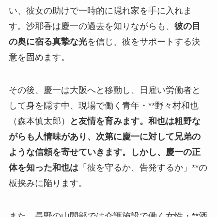
い、彼女の助けで一時的に隠れ家を手に入れま
す。沙耶香は慶一の過去を知りながらも、
彼の目
の奥に宿る真摯な光
を信じ、彼をサポートする決
意を固めます。
その後、慶一は大阪へと移動し、日雇い労働者と
して身を隠す中、現場で働く青年・**野々村和也
（森本慎太郎）
と友情を育みます。和也は粗野な
がらも人情味があり、次第に慶一に対して兄弟の
ような信頼を寄せていきます。しかし、慶一の正
体を知った和也は
「彼を守るか、告発するか」**の
板挟みに陥ります。
また、長野の山間部では介護施設で働く女性・**酒