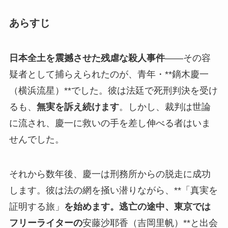
あらすじ
日本全土を震撼させた残虐な殺人事件
――その容
疑者として捕らえられたのが、青年・**鏑木慶一
（横浜流星）**でした。彼は法廷で死刑判決を受け
るも、
無実を訴え続けます
。しかし、裁判は世論
に流され、慶一に救いの手を差し伸べる者はいま
せんでした。
それから数年後、慶一は刑務所からの脱走に成功
します。彼は法の網を掻い潜りながら、**「真実を
証明する旅」
を始めます。逃亡の途中、東京では
フリーライターの
安藤沙耶香（吉岡里帆）**と出会