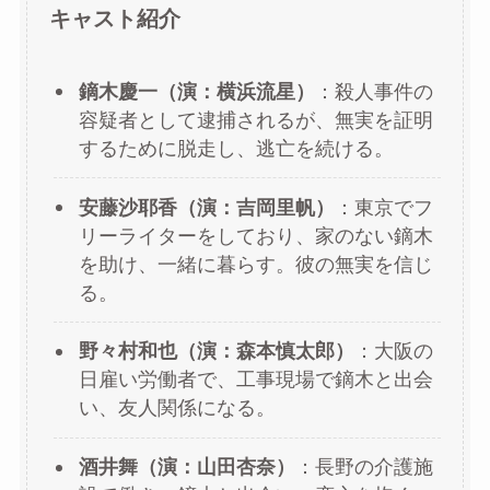
キャスト紹介
鏑木慶一（演：横浜流星）
：殺人事件の
容疑者として逮捕されるが、無実を証明
するために脱走し、逃亡を続ける。
安藤沙耶香（演：吉岡里帆）
：東京でフ
リーライターをしており、家のない鏑木
を助け、一緒に暮らす。彼の無実を信じ
る。
野々村和也（演：森本慎太郎）
：大阪の
日雇い労働者で、工事現場で鏑木と出会
い、友人関係になる。
酒井舞（演：山田杏奈）
：長野の介護施