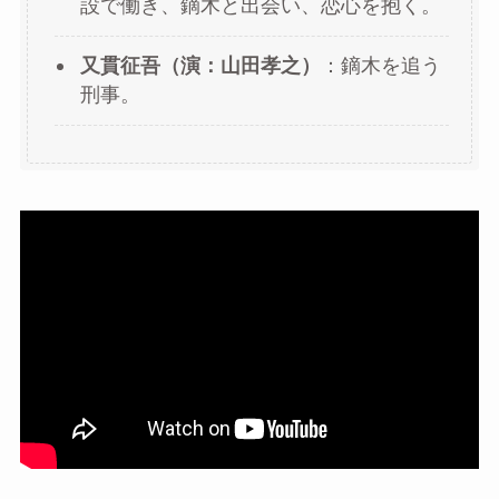
設で働き、鏑木と出会い、恋心を抱く。
又貫征吾（演：山田孝之）
：鏑木を追う
刑事。