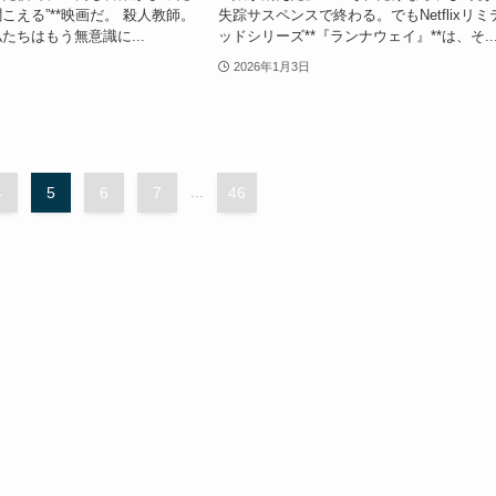
こえる”**映画だ。 殺人教師。
失踪サスペンスで終わる。でもNetflixリミ
たちはもう無意識に...
ッドシリーズ**『ランナウェイ』**は、そ..
2026年1月3日
4
5
6
7
...
46