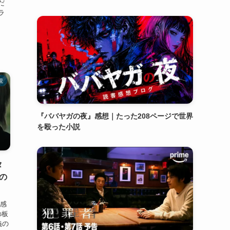
だ
ラ
、
説
『ババヤガの夜』感想｜たった208ページで世界
を殴った小説
タ
の
』感
の板
義の