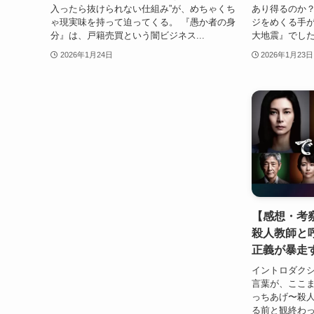
入ったら抜けられない仕組み”が、めちゃくち
あり得るのか？
ゃ現実味を持って迫ってくる。 『愚か者の身
ジをめくる手が
分』は、戸籍売買という闇ビジネス...
大地震』でした。
2026年1月24日
2026年1月23日
【感想・考
殺人教師と
正義が暴走
イントロダク
言葉が、ここま
っちあげ〜殺
る前と観終わっ