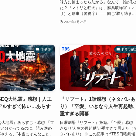
味方に捕まったら助かる」なんて、誰が決
た？『マトリと狂犬』は、麻薬取締官（マ
リ）と刑事（警視庁）――同じ“取り締ま...
2026年1月28日
本解説
ドラマ解
GEQ大地震』感想｜人工
『リブート』1話感想（ネタバレあ
アルすぎて怖い…あらす
り）「至愛」いきなり人生再起動
重すぎる開幕
Q大地震』あらすじ・感想 「フ
日曜劇場『リブート』第1話「至愛」感想
だと分かってるのに、読み進め
きなり“人生の再起動”が重すぎて震えた（
冷える。“本当にそんなこと、
タバレあり） ※この記事は**TBS日曜劇場