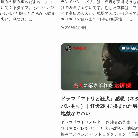
う痛みの積み重ねだよね…」っ
ランメゾン・パリ』は、料理が美味そうな
いてくるタイプ。 少年ケンジ
けの映画じゃないです。むしろ本体は、プ
なりたい”と願うところから始ま
イド高めの大人が、現場でぶつかり合って
失い、見つけ、...
ギリギリで店を回す“仕事の修羅場”。 ...
2026年2月4日
映画解
ドラマ『マトリと狂犬』感想（ネ
バレあり）｜狂犬2匹に挟まれた男
地獄がヤバい
ドラマ『マトリと狂犬 ―路地裏の男達―
想（ネタバレあり）｜狂犬が2匹いる地獄
挟みサスペンス イントロダクション 「正