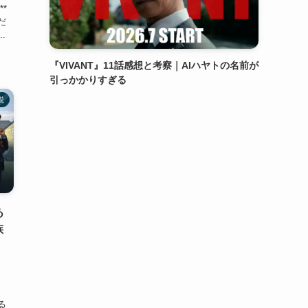
*
だ
.
『VIVANT』11話感想と考察｜AIハヤトの名前が
引っかかりすぎる
説
あ
族
』
秘
る