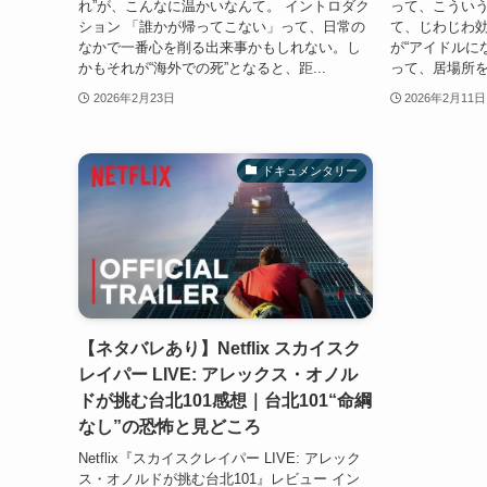
れ”が、こんなに温かいなんて。 イントロダク
って、こうい
ション 「誰かが帰ってこない」って、日常の
て、じわじわ効
なかで一番心を削る出来事かもしれない。し
が“アイドルに
かもそれが“海外での死”となると、距...
って、居場所を
2026年2月23日
2026年2月11日
ドキュメンタリー
【ネタバレあり】Netflix スカイスク
レイパー LIVE: アレックス・オノル
ドが挑む台北101感想｜台北101“命綱
なし”の恐怖と見どころ
Netflix『スカイスクレイパー LIVE: アレック
ス・オノルドが挑む台北101』レビュー イン