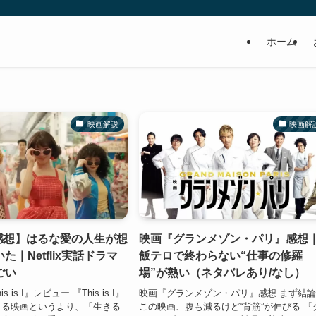
ホーム
映画解説
映画解
s i 感想】はるな愛の人生が想
映画『グランメゾン・パリ』感想
た｜Netflix実話ドラマ
飯テロで終わらない“仕事の修羅
ごい
場”が熱い（ネタバレあり/なし）
is is I』レビュー 『This is I』
映画『グランメゾン・パリ』感想 まず結
くる映画というより、「生きる
この映画、腹も減るけど“背筋”が伸びる 『