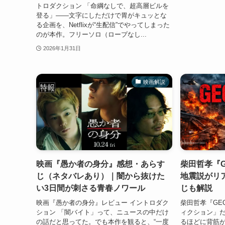
トロダクション 「命綱なしで、超高層ビルを
登る」――文字にしただけで胃がキュッとな
る企画を、Netflixが“生配信”でやってしまった
のが本作。フリーソロ（ロープなし...
2026年1月31日
映画解説
映画『愚か者の身分』感想・あらす
柴田哲孝『
じ（ネタバレあり）｜闇から抜けた
地震説がリ
い3日間が刺さる青春ノワール
じも解説
映画『愚か者の身分』レビュー イントロダク
柴田哲孝『GE
ション 「闇バイト」って、ニュースの中だけ
ィクション」
の話だと思ってた。でも本作を観ると、“一度
るほどに背筋が