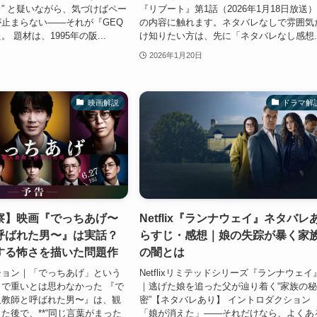
” と疑いながら、気づけばペー
『リブート』第1話（2026年1月18日放送）*
止まらない——それが『GEQ
の内容に触れます。ネタバレなしで雰囲気
 題材は、1995年の阪...
け知りたい方は、先に「ネタバレなし感想..
2026年1月20日
映画解説
ドラマ解
察】映画『でっちあげ〜
Netflix『ランナウェイ』ネタバレ
呼ばれた男〜』は実話？
らすじ・感想｜娘の失踪が暴く家
する怖さを描いた問題作
の闇とは
ション｜「でっちあげ」という
Netflixリミテッドシリーズ『ランナウェイ
で重いとは思わなかった 『で
｜逃げた娘を追った父が辿り着く“家族の
人教師と呼ばれた男〜』は、観
密”【ネタバレあり】 イントロダクション
た後で、**“同じ言葉がまった
「娘が消えた」――それだけなら、よくあ