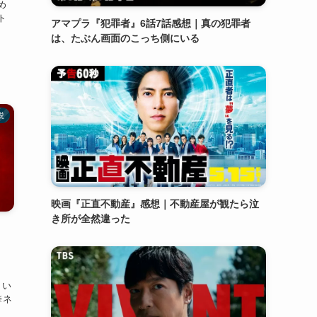
め
ト
アマプラ『犯罪者』6話7話感想｜真の犯罪者
は、たぶん画面のこっち側にいる
説
映画『正直不動産』感想｜不動産屋が観たら泣
き所が全然違った
、
｜い
※ネ