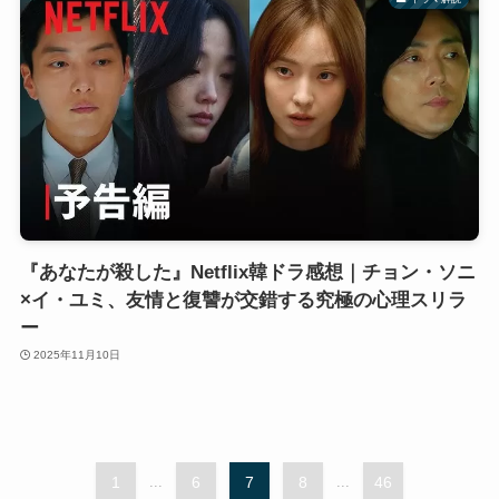
『あなたが殺した』Netflix韓ドラ感想｜チョン・ソニ
×イ・ユミ、友情と復讐が交錯する究極の心理スリラ
ー
2025年11月10日
1
...
6
7
8
...
46